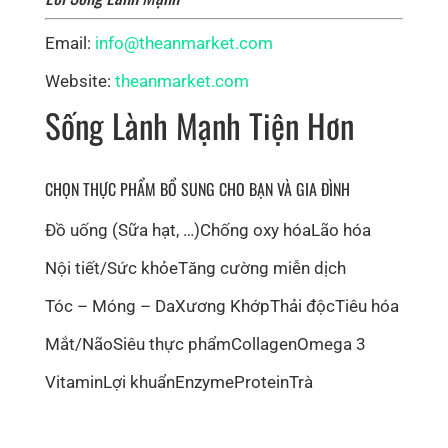
Email:
info@theanmarket.com
Website:
theanmarket.com
Sống Lành Mạnh Tiện Hơn
CHỌN THỰC PHẨM BỔ SUNG CHO BẠN VÀ GIA ĐÌNH
Đồ uống (Sữa hạt, …)
Chống oxy hóa
Lão hóa
Nội tiết/Sức khỏe
Tăng cường miễn dịch
Tóc – Móng – Da
Xương Khớp
Thải độc
Tiêu hóa
Mắt/Não
Siêu thực phẩm
Collagen
Omega 3
Vitamin
Lợi khuẩn
Enzyme
Protein
Trà