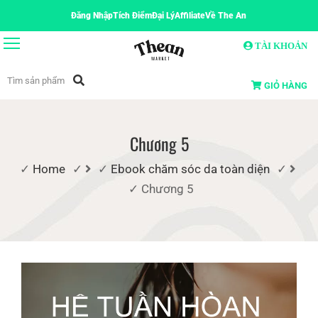
Đăng Nhập
Tích Điểm
Đại Lý
Affiliate
Về The An
TÀI KHOẢN
GIỎ HÀNG
Chương 5
Home
Ebook chăm sóc da toàn diện
Chương 5