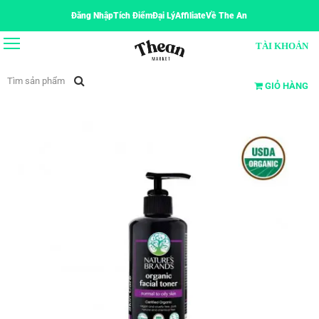
Đăng Nhập
Tích Điểm
Đại Lý
Affiliate
Về The An
TÀI KHOẢN
GIỎ HÀNG