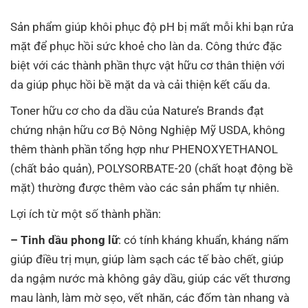
Sản phẩm giúp khôi phục độ pH bị mất mỗi khi bạn rửa
mặt để phục hồi sức khoẻ cho làn da. Công thức đặc
biệt với các thành phần thực vật hữu cơ thân thiện với
da giúp phục hồi bề mặt da và cải thiện kết cấu da.
Toner hữu cơ cho da dầu của Nature’s Brands đạt
chứng nhận hữu cơ Bộ Nông Nghiệp Mỹ USDA, không
thêm thành phần tổng hợp như PHENOXYETHANOL
(chất bảo quản), POLYSORBATE-20 (chất hoạt động bề
mặt) thường được thêm vào các sản phẩm tự nhiên.
Lợi ích từ một số thành phần:
– Tinh dầu phong lữ
: có tính kháng khuẩn, kháng nấm
giúp điều trị mụn, giúp làm sạch các tế bào chết, giúp
da ngậm nước mà không gây dầu, giúp các
vết thương
mau lành, làm mờ sẹo, vết nhăn, các đốm tàn nhang và