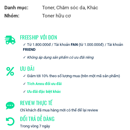
Danh mục:
Toner
,
Chăm sóc da
,
Khác
Nhóm:
Toner hữu cơ
FREESHIP VỚI ĐƠN
Từ 1.800.000đ / Tài khoản
FAN
(từ 1.000.000đ) / Tài khoản
FRIEND
Không áp dụng sản phẩm có ưu đãi riêng
ƯU ĐÃI
Giảm tới 10% theo số lượng mua (trên một mã sản phẩm)
Tích Anxu đổi ưu đãi
Ưu đãi đặc biệt khác
REVIEW THỰC TẾ
Chỉ khách đã mua hàng mới có thể để lại review
ĐỔI TRẢ DỄ DÀNG
Trong vòng 7 ngày