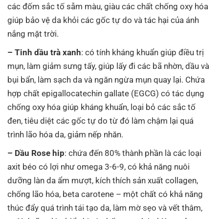
các đốm sắc tố sẫm màu, giàu các chất chống oxy hóa
giúp bảo vệ da khỏi các gốc tự do và tác hại của ánh
nắng mặt trời.
– Tinh dầu trà xanh
: có tính kháng khuẩn giúp điều trị
mụn, làm giảm sưng tấy, giúp lấy đi các bã nhờn, dầu và
bụi bẩn, làm sạch da và ngăn ngừa mụn quay lại. Chứa
hợp chất epigallocatechin gallate (EGCG) có tác dụng
chống oxy hóa giúp kháng khuẩn, loại bỏ các sắc tố
đen, tiêu diệt các gốc tự do từ đó làm chậm lại quá
trình lão hóa da, giảm nếp nhăn.
– Dầu Rose hip
: chứa đến 80% thành phần là các loại
axit béo có lợi như omega 3-6-9, có khả năng nuôi
dưỡng làn da ẩm mượt, kích thích sản xuất collagen,
chống lão hóa, beta carotene – một chất có khả năng
thúc đẩy quá trình tái tạo da, làm mờ sẹo và vết thâm,