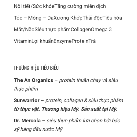
Nội tiết/Sức khỏe
Tăng cường miễn dịch
Tóc – Móng – Da
Xương Khớp
Thải độc
Tiêu hóa
Mắt/Não
Siêu thực phẩm
Collagen
Omega 3
Vitamin
Lợi khuẩn
Enzyme
Protein
Trà
THƯƠNG HIỆU TIÊU BIỂU
The An Organics
–
protein thuần chay và siêu
thực phẩm
Sunwarrior
–
protein, collagen & siêu thực phẩm
từ thực vật. Thương hiệu Mỹ. Sản xuất tại Mỹ.
Dr. Mercola
–
siêu thực phẩm lựa chọn bởi bác
sỹ hàng đầu nước Mỹ