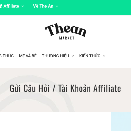
Affiliate
Về The An
G THỨC
MẸ VÀ BÉ
THƯƠNG HIỆU
KIẾN THỨC
Gửi Câu Hỏi / Tài Khoản Affiliate