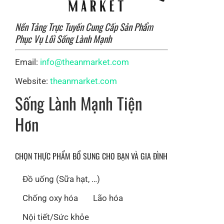
Nền Tảng Trực Tuyến Cung Cấp Sản Phẩm
Phục Vụ Lối Sống Lành Mạnh
Email:
info@theanmarket.com
Website:
theanmarket.com
Sống Lành Mạnh Tiện
Hơn
CHỌN THỰC PHẨM BỔ SUNG CHO BẠN VÀ GIA ĐÌNH
Đồ uống (Sữa hạt, …)
Chống oxy hóa
Lão hóa
Nội tiết/Sức khỏe