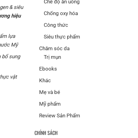
Chế độ ăn uống
agen & siêu
Chống oxy hóa
ương hiệu
Công thức
hẩm lựa
Siêu thực phẩm
 nước Mỹ
Chăm sóc da
 bổ sung
Trị mụn
Ebooks
thực vật
Khác
Mẹ và bé
Mỹ phẩm
Review Sản Phẩm
CHÍNH SÁCH