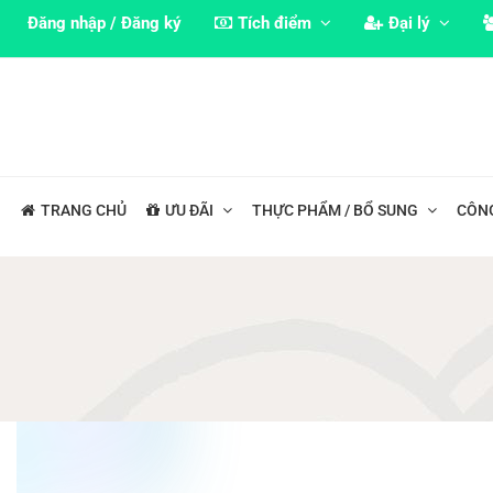
Đăng nhập / Đăng ký
Tích điểm
Đại lý
TRANG CHỦ
ƯU ĐÃI
THỰC PHẨM / BỔ SUNG
CÔN