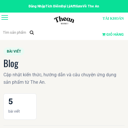
Đăng Nhập
Tích Điểm
Đại Lý
Affiliate
Về The An
TÀI KHOẢN
GIỎ HÀNG
BÀI VIẾT
Blog
Cập nhật kiến thức, hướng dẫn và câu chuyện ứng dụng
sản phẩm từ The An.
5
bài viết