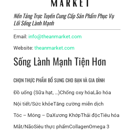
Nền Tảng Trực Tuyến Cung Cấp Sản Phẩm Phục Vụ
Lối Sống Lành Mạnh
Email:
info@theanmarket.com
Website:
theanmarket.com
Sống Lành Mạnh Tiện Hơn
CHỌN THỰC PHẨM BỔ SUNG CHO BẠN VÀ GIA ĐÌNH
Đồ uống (Sữa hạt, …)
Chống oxy hóa
Lão hóa
Nội tiết/Sức khỏe
Tăng cường miễn dịch
Tóc – Móng – Da
Xương Khớp
Thải độc
Tiêu hóa
Mắt/Não
Siêu thực phẩm
Collagen
Omega 3