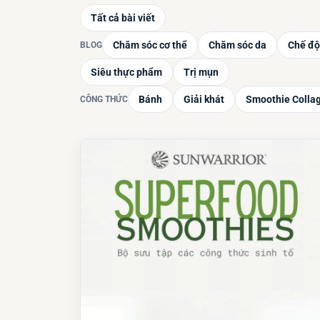
Tất cả bài viết
Chăm sóc cơ thể
Chăm sóc da
Chế độ
BLOG
Siêu thực phẩm
Trị mụn
Bánh
Giải khát
Smoothie Colla
CÔNG THỨC