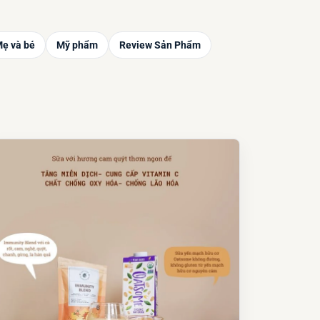
ẹ và bé
Mỹ phẩm
Review Sản Phẩm