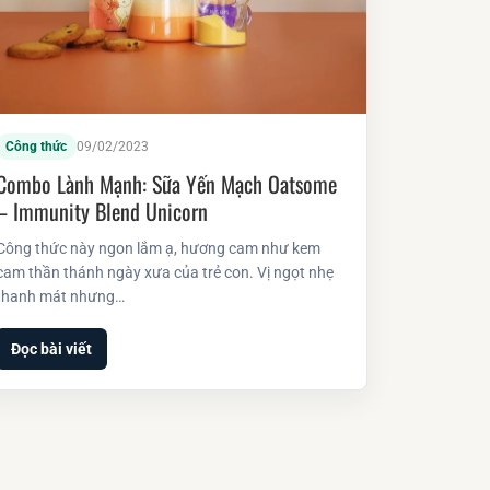
Công thức
09/02/2023
Combo Lành Mạnh: Sữa Yến Mạch Oatsome
– Immunity Blend Unicorn
Công thức này ngon lắm ạ, hương cam như kem
cam thần thánh ngày xưa của trẻ con. Vị ngọt nhẹ
thanh mát nhưng…
Đọc bài viết