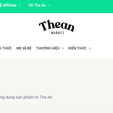
Affiliate
Về The An
G THỨC
MẸ VÀ BÉ
THƯƠNG HIỆU
KIẾN THỨC
ứng dụng sản phẩm từ The An.