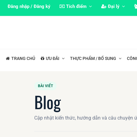
Đăng nhập / Đăng ký
Tích điểm
Đại lý
TRANG CHỦ
ƯU ĐÃI
THỰC PHẨM / BỔ SUNG
CÔN
BÀI VIẾT
Blog
Cập nhật kiến thức, hướng dẫn và câu chuyện 