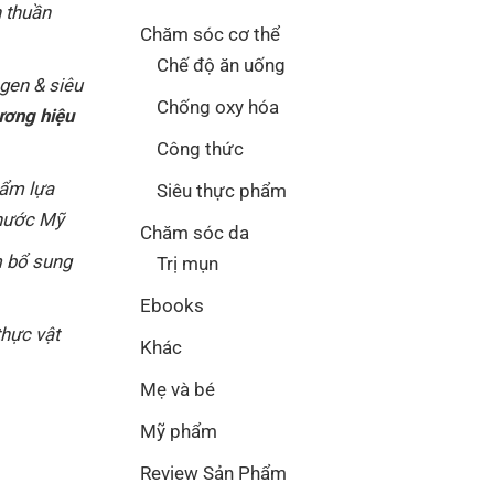
n thuần
Chăm sóc cơ thể
Chế độ ăn uống
agen & siêu
Chống oxy hóa
ương hiệu
Công thức
hẩm lựa
Siêu thực phẩm
 nước Mỹ
Chăm sóc da
 bổ sung
Trị mụn
Ebooks
thực vật
Khác
Mẹ và bé
Mỹ phẩm
Review Sản Phẩm