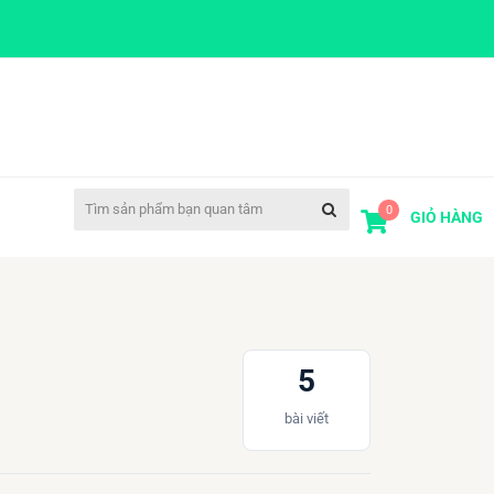
0
GIỎ HÀNG
5
bài viết