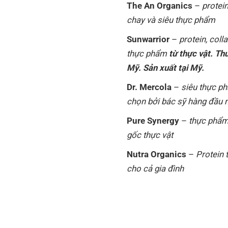
The An Organics
–
protei
chay và siêu thực phẩm
Sunwarrior
–
protein, coll
thực phẩm
từ thực vật. Th
Mỹ. Sản xuất tại Mỹ.
Dr. Mercola
–
siêu thực p
chọn bởi bác sỹ hàng đầu
Pure Synergy
–
thực phẩm
gốc thực vật
Nutra Organics
–
Protein 
cho cả gia đình