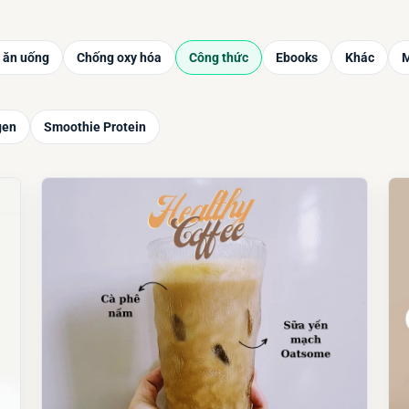
 ăn uống
Chống oxy hóa
Công thức
Ebooks
Khác
M
gen
Smoothie Protein