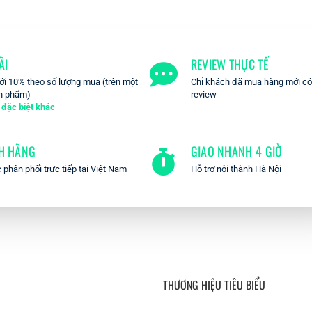
ÃI
REVIEW THỰC TẾ
ới 10% theo số lượng mua (trên một
Chỉ khách đã mua hàng mới có 
n phẩm)
review
 đặc biệt khác
H HÃNG
GIAO NHANH 4 GIỜ
c phân phối trực tiếp tại Việt Nam
Hỗ trợ nội thành Hà Nội
THƯƠNG HIỆU TIÊU BIỂU