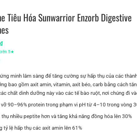
e Tiêu Hóa Sunwarrior Enzorb Digestive
mes
0
₫
trên 5★
á
ứng minh lâm sàng để tăng cường sự hấp thụ của các thàn
ng bao gồm axit amin, vitamin, axit béo, carb bằng cách tă
ác chất dinh dưỡng này vào các tế bào ruột, nơi chúng đi v
 vỡ 90–96% protein trong phạm vi pH từ 4–10 trong vòng 3
 thụ nhiều peptite hơn và tăng khả năng đồng hóa lên 30%
g tỷ lệ hấp thụ các axit amin lên 61%