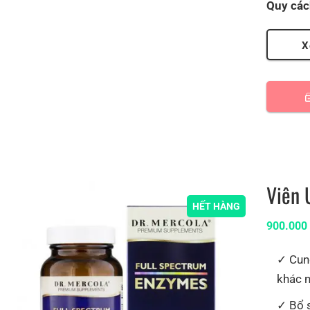
Quy cá
X
Viên 
HẾT HÀNG
900.00
Cun
khác 
Bổ 