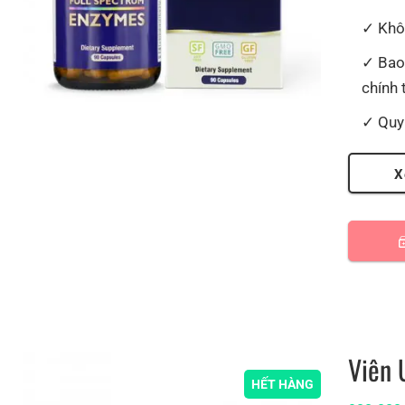
Khô
Bao
chính 
Quy
X
Viên 
HẾT HÀNG