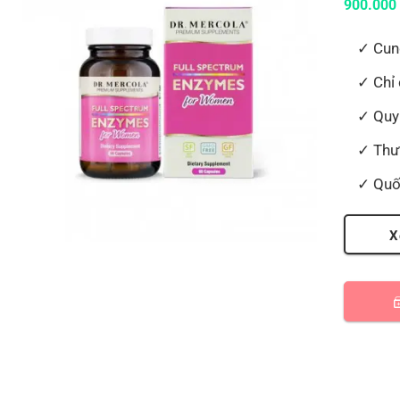
900.00
Cun
Chỉ
Quy
Thư
Quố
X