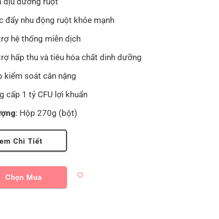
 dịu đường ruột
c đẩy nhu động ruột khỏe mạnh
trợ hệ thống miễn dịch
trợ hấp thu và tiêu hóa chất dinh dưỡng
p kiểm soát cân nặng
g cấp 1 tỷ CFU lợi khuẩn
ượng
: Hộp 270g (bột)
em Chi Tiết
Chọn Mua