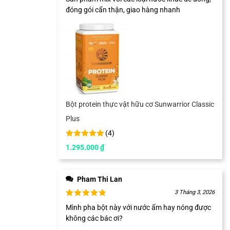
đóng gói cẩn thận, giao hàng nhanh
Bột protein thực vật hữu cơ Sunwarrior Classic
Plus
(
4
)
1.295.000
₫
Pham Thi Lan
3 Tháng 3, 2026
Mình pha bột này với nước ấm hay nóng được
không các bác ơi?