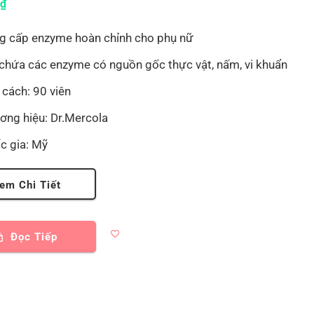
0
₫
g cấp enzyme hoàn chỉnh cho phụ nữ
 chứa các enzyme có nguồn gốc thực vật, nấm, vi khuẩn
 cách: 90 viên
ơng hiệu: Dr.Mercola
c gia: Mỹ
em Chi Tiết
Đọc Tiếp