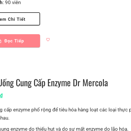
ch
: 90 viên
em Chi Tiết
Đọc Tiếp
Uống Cung Cấp Enzyme Dr Mercola
0
₫
g cấp enzyme phổ rộng để tiêu hóa hàng loạt các loại thực
nhau.
sung enzyme do thiếu hụt và do sự mất enzyme do lão hóa.