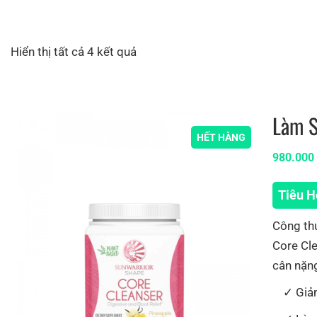
Hiển thị tất cả 4 kết quả
Làm S
HẾT HÀNG
980.00
Tiêu H
Công th
Core Cle
cân nặng
Giả