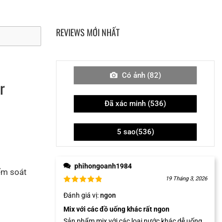
REVIEWS MỚI NHẤT
Có ảnh (
82
)
r
Đã xác minh (
536
)
5 sao(
536
)
phihongoanh1984
iểm soát
19 Tháng 3, 2026
Đánh giá vị
:
ngon
Mix với các đồ uống khác rất ngon
Sản phẩm mix với các loại nước khác dễ uống,