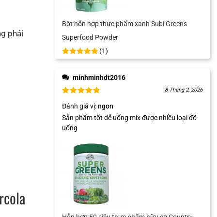
Bột hỗn hợp thực phẩm xanh Subi Greens
ng phải
Superfood Powder
(
1
)
minhminhdt2016
8 Tháng 2, 2026
Đánh giá vị
:
ngon
Sản phẩm tốt dễ uống mix được nhiều loại đồ
uống
rcola
Hỗn hợp 50 siêu thực phẩm hữu cơ Country