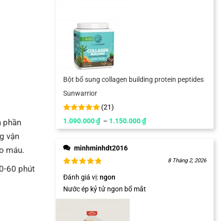
Bột bổ sung collagen building protein peptides
Sunwarrior
(
21
)
1.090.000
₫
–
1.150.000
₫
h phần
ng vận
minhminhdt2016
ào máu.
8 Tháng 2, 2026
0-60 phút
Đánh giá vị
:
ngon
Nước ép kỷ tử ngon bổ mắt