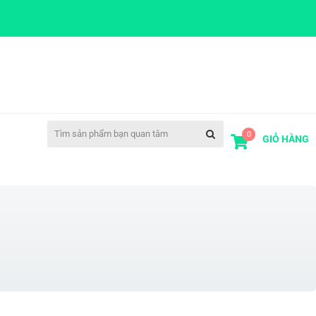
0
GIỎ HÀNG