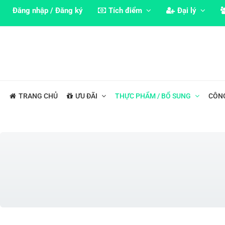
Đăng nhập / Đăng ký
Tích điểm
Đại lý
TRANG CHỦ
ƯU ĐÃI
THỰC PHẨM / BỔ SUNG
CÔN