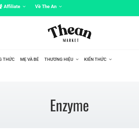
Affiliate
Về The An
G THỨC
MẸ VÀ BÉ
THƯƠNG HIỆU
KIẾN THỨC
Enzyme