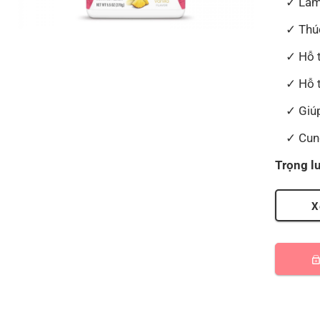
Làm
Thú
Hỗ 
Hỗ 
Giú
Cun
Trọng l
X