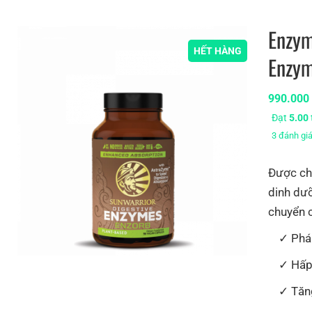
Enzym
HẾT HÀNG
Enzy
990.00
Đạt
5.00
3
đánh gi
Được ch
dinh dưỡ
chuyển c
Phá
Hấp
Tăn