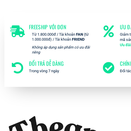
FREESHIP VỚI ĐƠN
ƯU Đ
Từ 1.800.000đ / Tài khoản
FAN
(từ
Giảm t
1.000.000đ) / Tài khoản
FRIEND
mã sả
Ưu đãi
Không áp dụng sản phẩm có ưu đãi
riêng
ĐỔI TRẢ DỄ DÀNG
CHÍN
Trong vòng 7 ngày
Đối tá