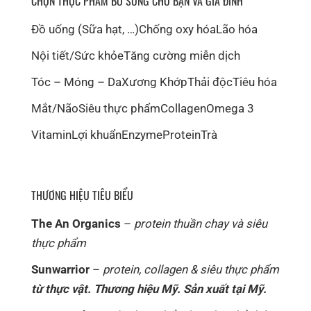
CHỌN THỰC PHẨM BỔ SUNG CHO BẠN VÀ GIA ĐÌNH
Đồ uống (Sữa hạt, …)
Chống oxy hóa
Lão hóa
Nội tiết/Sức khỏe
Tăng cường miễn dịch
Tóc – Móng – Da
Xương Khớp
Thải độc
Tiêu hóa
Mắt/Não
Siêu thực phẩm
Collagen
Omega 3
Vitamin
Lợi khuẩn
Enzyme
Protein
Trà
THƯƠNG HIỆU TIÊU BIỂU
The An Organics
–
protein thuần chay và siêu
thực phẩm
Sunwarrior
–
protein, collagen & siêu thực phẩm
từ thực vật. Thương hiệu Mỹ. Sản xuất tại Mỹ.