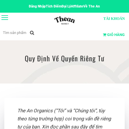
Đăng Nhập
Tích Điểm
Đại Lý
Affiliate
Về The An
TÀI KHOẢN
GIỎ HÀNG
Quy Định Về Quyền Riêng Tư
The An Organics (“Tôi” và “Chúng tôi”, tùy
theo từng trường hợp) coi trọng vấn đề riêng
tư của bạn. Xin đọc phần sau đây để tìm