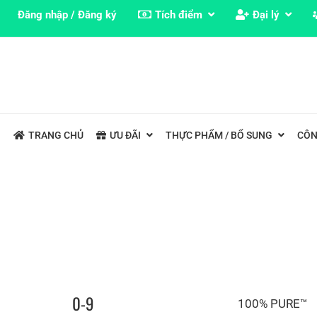
Đăng nhập / Đăng ký
Tích điểm
Đại lý
TRANG CHỦ
ƯU ĐÃI
THỰC PHẨM / BỔ SUNG
CÔN
0-9
100% PURE™