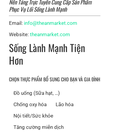
Nền Tảng Trực Tuyến Cung Cấp Sản Phẩm
Phục Vụ Lối Sống Lành Mạnh
Email:
info@theanmarket.com
Website:
theanmarket.com
Sống Lành Mạnh Tiện
Hơn
CHỌN THỰC PHẨM BỔ SUNG CHO BẠN VÀ GIA ĐÌNH
Đồ uống (Sữa hạt, …)
Chống oxy hóa
Lão hóa
Nội tiết/Sức khỏe
Tăng cường miễn dịch