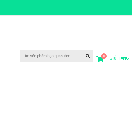
0
GIỎ HÀNG