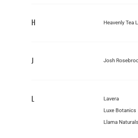
H
Heavenly Tea 
J
Josh Rosebro
L
Lavera
Luxe Botanics
Llama Natural