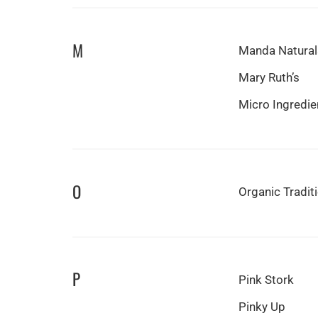
M
Manda Natural
Mary Ruth’s
Micro Ingredie
O
Organic Tradit
P
Pink Stork
Pinky Up