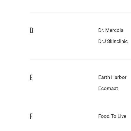
D
Dr. Mercola
DrJ Skinclinic
E
Earth Harbor
Ecomaat
F
Food To Live