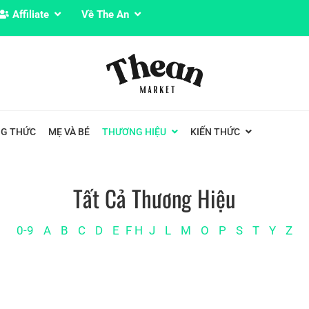
Affiliate
Về The An
G THỨC
MẸ VÀ BÉ
THƯƠNG HIỆU
KIẾN THỨC
Tất Cả Thương Hiệu
0-9
A
B
C
D
E
F
H
J
L
M
O
P
S
T
Y
Z