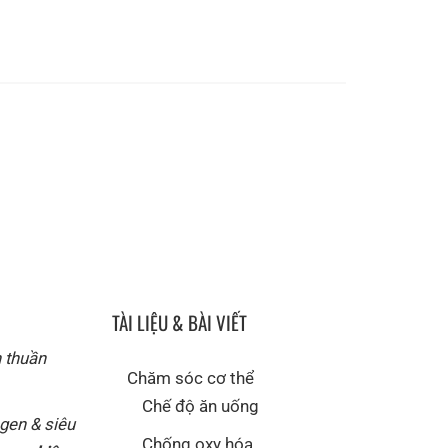
TÀI LIỆU & BÀI VIẾT
n thuần
Chăm sóc cơ thể
Chế độ ăn uống
agen & siêu
Chống oxy hóa