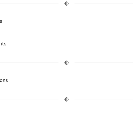
s
nts
ions