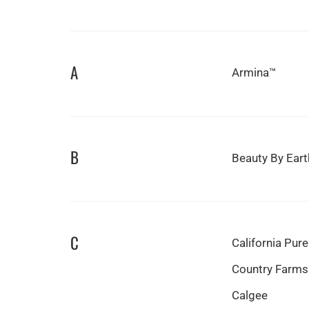
A
Armina™
B
Beauty By Eart
C
California Pure
Country Farms
Calgee