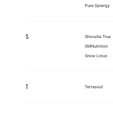
Pure Synergy
S
Shoosha True
SMNutrition
Snow Lotus
T
Terrasoul