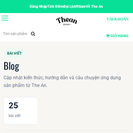
Đăng Nhập
Tích Điểm
Đại Lý
Affiliate
Về The An
TÀI KHOẢN
GIỎ HÀNG
BÀI VIẾT
Blog
Cập nhật kiến thức, hướng dẫn và câu chuyện ứng dụng
sản phẩm từ The An.
25
bài viết