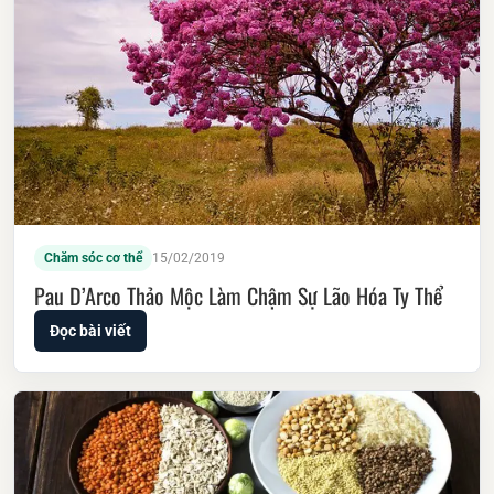
Chăm sóc cơ thể
15/02/2019
Pau D’Arco Thảo Mộc Làm Chậm Sự Lão Hóa Ty Thể
Đọc bài viết