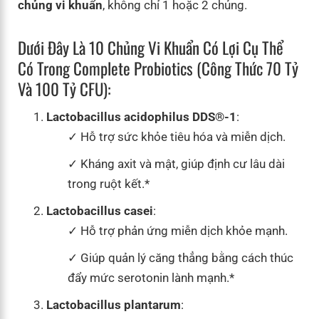
chủng vi khuẩn
, không chỉ 1 hoặc 2 chủng.
Dưới Đây Là 10 Chủng Vi Khuẩn Có Lợi Cụ Thể
Có Trong Complete Probiotics (công Thức 70 Tỷ
Và 100 Tỷ CFU):
Lactobacillus acidophilus DDS®-1
:
Hỗ trợ sức khỏe tiêu hóa và miễn dịch.
Kháng axit và mật, giúp định cư lâu dài
trong ruột kết.*
Lactobacillus casei
:
Hỗ trợ phản ứng miễn dịch khỏe mạnh.
Giúp quản lý căng thẳng bằng cách thúc
đẩy mức serotonin lành mạnh.*
Lactobacillus plantarum
: