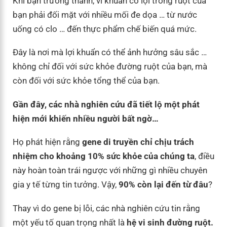
Khi bạn trưởng thành, vi khuẩn có lợi trong ruột của
bạn phải đối mặt với nhiều mối đe dọa … từ nước
uống có clo … đến thực phẩm chế biến quá mức.
Đây là nơi mà lợi khuẩn có thể ảnh hưởng sâu sắc …
không chỉ đối với sức khỏe đường ruột của bạn, mà
còn đối với sức khỏe tổng thể của bạn.
Gần đây, các nhà nghiên cứu đã tiết lộ một phát
hiện mới khiến nhiều người bất ngờ…
Họ phát hiện rằng
gene di truyền chỉ chịu trách
nhiệm cho khoảng 10% sức khỏe của chúng ta
, điều
này hoàn toàn trái ngược với những gì nhiều chuyên
gia y tế từng tin tưởng. Vậy,
90% còn lại đến từ đâu
?
Thay vì do gene bị lỗi, các nhà nghiên cứu tin rằng
một yếu tố quan trọng nhất là
hệ vi sinh đường ruột.