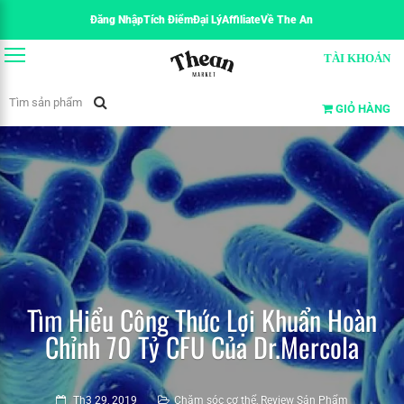
Đăng Nhập
Tích Điểm
Đại Lý
Affiliate
Về The An
TÀI KHOẢN
GIỎ HÀNG
Tìm Hiểu Công Thức Lợi Khuẩn Hoàn
Chỉnh 70 Tỷ CFU Của Dr.Mercola
Th3 29, 2019
Chăm sóc cơ thể
,
Review Sản Phẩm