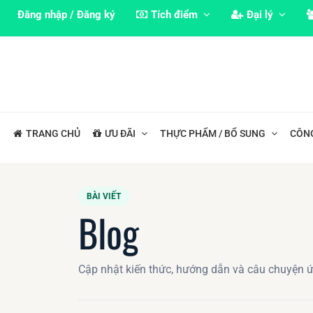
Đăng nhập / Đăng ký
Tích điểm
Đại lý
TRANG CHỦ
ƯU ĐÃI
THỰC PHẨM / BỔ SUNG
CÔN
BÀI VIẾT
Blog
Cập nhật kiến thức, hướng dẫn và câu chuyện 