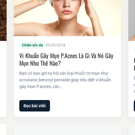
Chăm sóc da
20/05/2018
Vi Khuẩn Gây Mụn P.acnes Là Gì Và Nó Gây
Mụn Như Thế Nào?
Bạn có bao giờ tự hỏi các loại thuốc trị mụn như
accutane, benzoyl peroxide giúp tiêu diệt vi khuẩn
gây mụn P.acnes, các…
Đọc bài viết