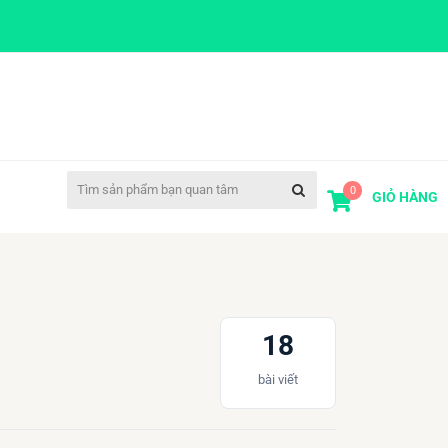
0
GIỎ HÀNG
18
bài viết