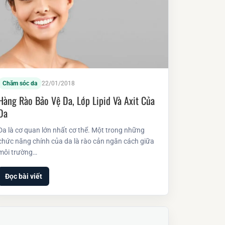
Chăm sóc da
22/01/2018
Hàng Rào Bảo Vệ Da, Lớp Lipid Và Axit Của
Da
Da là cơ quan lớn nhất cơ thể. Một trong những
chức năng chính của da là rào cản ngăn cách giữa
môi trường…
Đọc bài viết