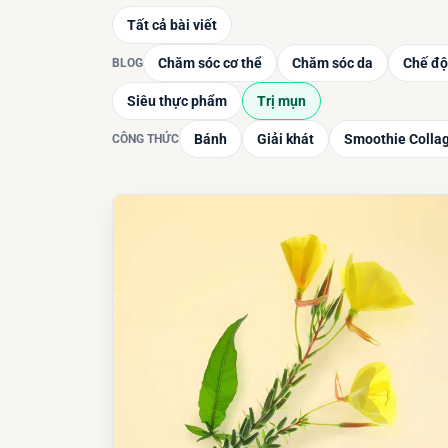
Tất cả bài viết
Chăm sóc cơ thể
Chăm sóc da
Chế độ
BLOG
Siêu thực phẩm
Trị mụn
Bánh
Giải khát
Smoothie Colla
CÔNG THỨC