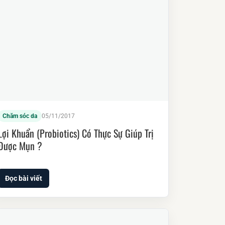
Chăm sóc da
05/11/2017
Lợi Khuẩn (Probiotics) Có Thực Sự Giúp Trị
Được Mụn ?
Đọc bài viết