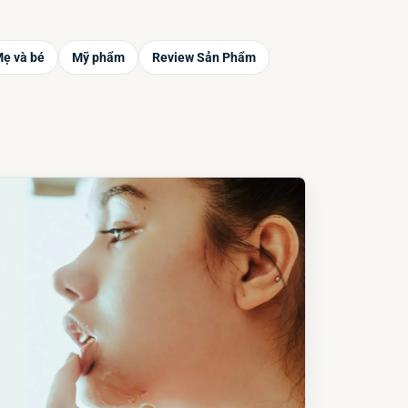
ẹ và bé
Mỹ phẩm
Review Sản Phẩm