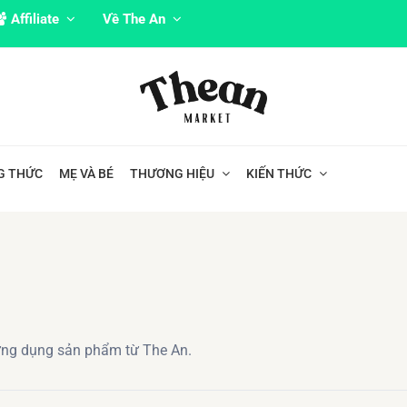
Affiliate
Về The An
G THỨC
MẸ VÀ BÉ
THƯƠNG HIỆU
KIẾN THỨC
ứng dụng sản phẩm từ The An.