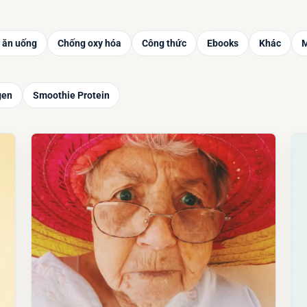
 ăn uống
Chống oxy hóa
Công thức
Ebooks
Khác
M
gen
Smoothie Protein