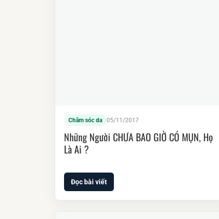
Chăm sóc da
05/11/2017
Những Người CHƯA BAO GIỜ CÓ MỤN, Họ
Là Ai ?
Đọc bài viết