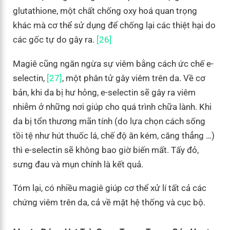
glutathione, một chất chống oxy hoá quan trọng
khác mà cơ thể sử dụng để chống lại các thiệt hại do
các gốc tự do gây ra.
[26]
Magiê cũng ngăn ngừa sự viêm bằng cách ức chế e-
selectin,
[27]
, một phân tử gây viêm trên da. Về cơ
bản, khi da bị hư hỏng, e-selectin sẽ gây ra viêm
nhiễm ở những nơi giúp cho quá trình chữa lành. Khi
da bị tổn thương mãn tính (do lựa chọn cách sống
tồi tệ như hút thuốc lá, chế độ ăn kém, căng thẳng …)
thì e-selectin sẽ không bao giờ biến mất. Tấy đỏ,
sưng đau và mụn chính là kết quả.
Tóm lại, có nhiều magiê giúp cơ thể xử lí tất cả các
chứng viêm trên da, cả về mặt hệ thống và cục bộ.