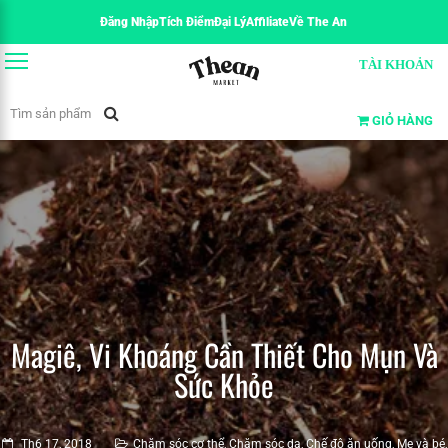
Đăng Nhập
Tích Điểm
Đại Lý
Affiliate
Về The An
TÀI KHOẢN
GIỎ HÀNG
Magiê, Vi Khoáng Cần Thiết Cho Mụn Và
Sức Khỏe
Th6 17, 2018
Chăm sóc cơ thể
,
Chăm sóc da
,
Chế độ ăn uống
,
Mẹ và bé
,