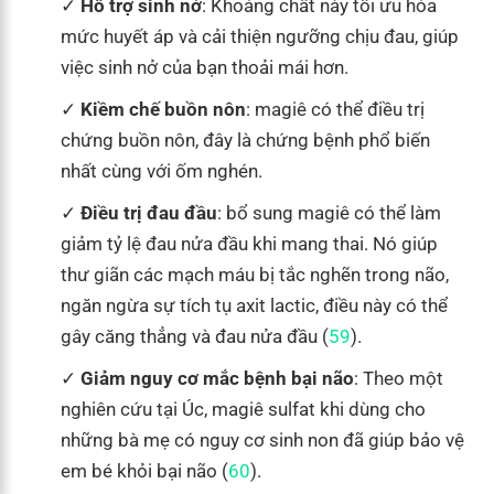
Hỗ trợ sinh nở
: Khoáng chất này tối ưu hóa
mức huyết áp và cải thiện ngưỡng chịu đau, giúp
việc sinh nở của bạn thoải mái hơn.
Kiềm chế buồn nôn
: magiê có thể điều trị
chứng buồn nôn, đây là chứng bệnh phổ biến
nhất cùng với ốm nghén.
Điều trị đau đầu
: bổ sung magiê có thể làm
giảm tỷ lệ đau nửa đầu khi mang thai. Nó giúp
thư giãn các mạch máu bị tắc nghẽn trong não,
ngăn ngừa sự tích tụ axit lactic, điều này có thể
gây căng thẳng và đau nửa đầu (
59
).
Giảm nguy cơ mắc bệnh bại não
: Theo một
nghiên cứu tại Úc, magiê sulfat khi dùng cho
những bà mẹ có nguy cơ sinh non đã giúp bảo vệ
em bé khỏi bại não (
60
).