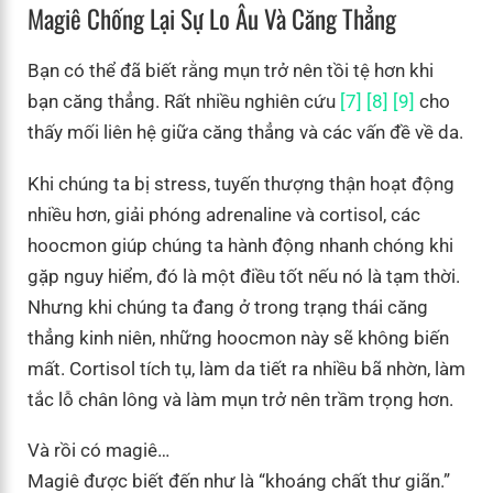
Magiê Chống Lại Sự Lo Âu Và Căng Thẳng
Bạn có thể đã biết rằng mụn trở nên tồi tệ hơn khi
bạn căng thẳng. Rất nhiều nghiên cứu
[7]
[8]
[9]
cho
thấy mối liên hệ giữa căng thẳng và các vấn đề về da.
Khi chúng ta bị stress, tuyến thượng thận hoạt động
nhiều hơn, giải phóng adrenaline và cortisol, các
hoocmon giúp chúng ta hành động nhanh chóng khi
gặp nguy hiểm, đó là một điều tốt nếu nó là tạm thời.
Nhưng khi chúng ta đang ở trong trạng thái căng
thẳng kinh niên, những hoocmon này sẽ không biến
mất. Cortisol tích tụ, làm da tiết ra nhiều bã nhờn, làm
tắc lỗ chân lông và làm mụn trở nên trầm trọng hơn.
Và rồi có magiê…
Magiê được biết đến như là “khoáng chất thư giãn.”