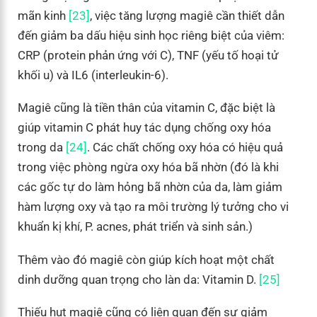
mãn kinh
[23]
, việc tăng lượng magiê cần thiết dẫn
đến giảm ba dấu hiệu sinh học riêng biệt của viêm:
CRP (protein phản ứng với C), TNF (yếu tố hoại tử
khối u) và IL6 (interleukin-6).
Magiê cũng là tiền thân của vitamin C, đặc biệt là
giúp vitamin C phát huy tác dụng chống oxy hóa
trong da
[24]
. Các chất chống oxy hóa có hiệu quả
trong việc phòng ngừa oxy hóa bã nhờn (đó là khi
các gốc tự do làm hỏng bã nhờn của da, làm giảm
hàm lượng oxy và tạo ra môi trường lý tưởng cho vi
khuẩn kị khí, P. acnes, phát triển và sinh sản.)
Thêm vào đó magiê còn giúp kích hoạt một chất
dinh dưỡng quan trọng cho làn da: Vitamin D.
[25]
Thiếu hụt magiê cũng có liên quan đến sự giảm