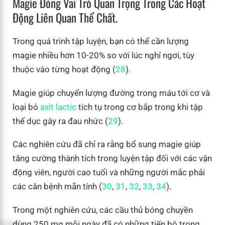
Magie Đóng Vai Trò Quan Trọng Trong Các Hoạt
Động Liên Quan Thể Chất.
Trong quá trình tập luyện, bạn có thể cần lượng
magie nhiều hơn 10-20% so với lúc nghỉ ngơi, tùy
thuộc vào từng hoạt động (
28
).
Magie giúp chuyển lượng đường trong máu tới cơ và
loại bỏ
axit lactic
tích tụ trong cơ bắp trong khi tập
thể dục gây ra đau nhức (
29
).
Các nghiên cứu đã chỉ ra rằng bổ sung magie giúp
tăng cường thành tích trong luyện tập đối với các vận
động viên, người cao tuổi và những người mắc phải
các căn bệnh mãn tính (
30
,
31
,
32
,
33
,
34
).
Trong một nghiên cứu, các cầu thủ bóng chuyền
dùng 250 mg mỗi ngày đã có những tiến bộ trong