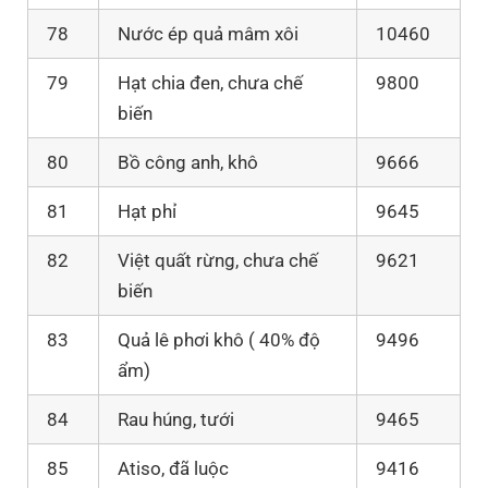
78
Nước ép quả mâm xôi
10460
79
Hạt chia đen, chưa chế
9800
biến
80
Bồ công anh, khô
9666
81
Hạt phỉ
9645
82
Việt quất rừng, chưa chế
9621
biến
83
Quả lê phơi khô ( 40% độ
9496
ẩm)
84
Rau húng, tưới
9465
85
Atiso, đã luộc
9416