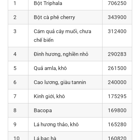
1
Bột Triphala
706250
2
Bột cà phê cherry
343900
3
Cám quả cây muối, chưa
312400
chế biến
4
Đinh hương, nghiền nhỏ
290283
5
Quả amla, khô
261500
6
Cao lương, giàu tannin
240000
7
Kinh giới, khô
175295
8
Bacopa
169800
9
Lá hương thảo, khô
165280
10
Lá bạc hà
160820