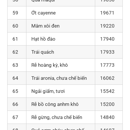
59
Ớt cayenne
19671
60
Mâm xôi đen
19220
61
Hạt hồ đào
17940
62
Trái quách
17933
63
Rễ hoàng kỳ, khô
17773
64
Trái aronia, chưa chế biến
16062
65
Ngải giấm, tươi
15542
66
Rễ bồ công anhm khô
15200
67
Rễ gừng, chưa chế biến
14840