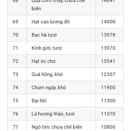
68
Quả cơm cháy, chưa chế
14697
biến
69
Hạt cao lương đỏ
14000
70
Bạc hà tươi
13978
71
Kinh giới, tươi
13970
72
Hạt óc chó
13541
73
Quả hồng, khô
12307
74
Chùm ngây, khô
11900
75
Đại hồi
11300
76
Lá hương thảo, tươi
11070
77
Ngô tím, chưa chế biến
10800