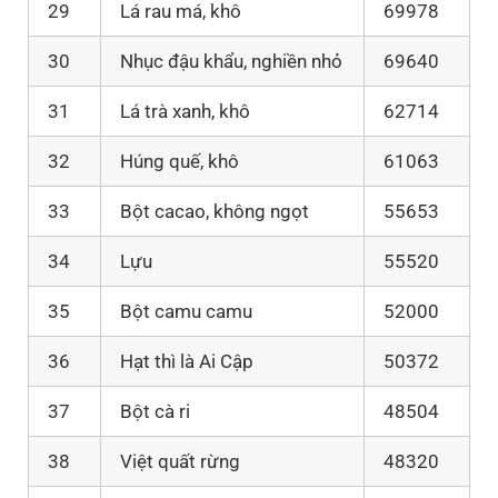
29
Lá rau má, khô
69978
30
Nhục đậu khẩu, nghiền nhỏ
69640
31
Lá trà xanh, khô
62714
32
Húng quế, khô
61063
33
Bột cacao, không ngọt
55653
34
Lựu
55520
35
Bột camu camu
52000
36
Hạt thì là Ai Cập
50372
37
Bột cà ri
48504
38
Việt quất rừng
48320