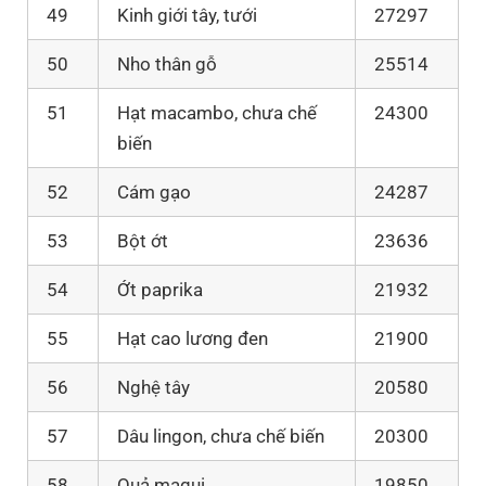
49
Kinh giới tây, tưới
27297
50
Nho thân gỗ
25514
51
Hạt macambo, chưa chế
24300
biến
52
Cám gạo
24287
53
Bột ớt
23636
54
Ớt paprika
21932
55
Hạt cao lương đen
21900
56
Nghệ tây
20580
57
Dâu lingon, chưa chế biến
20300
58
Quả maqui
19850