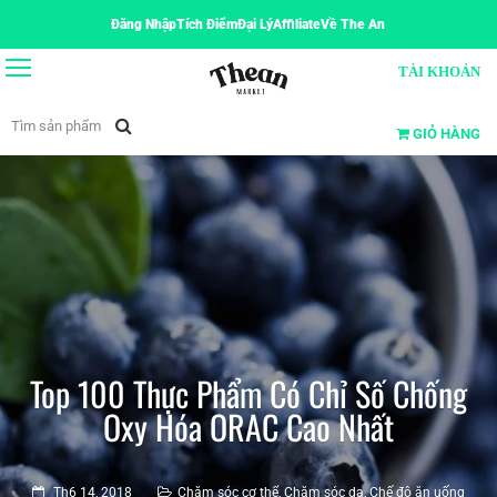
Đăng Nhập
Tích Điểm
Đại Lý
Affiliate
Về The An
TÀI KHOẢN
GIỎ HÀNG
Top 100 Thực Phẩm Có Chỉ Số Chống
Oxy Hóa ORAC Cao Nhất
Th6 14, 2018
Chăm sóc cơ thể
,
Chăm sóc da
,
Chế độ ăn uống