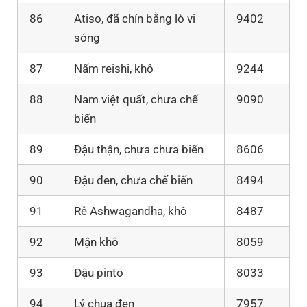
86
Atiso, đã chín bằng lò vi
9402
sóng
87
Nấm reishi, khô
9244
88
Nam việt quất, chưa chế
9090
biến
89
Đậu thận, chưa chưa biến
8606
90
Đậu đen, chưa chế biến
8494
91
Rễ Ashwagandha, khô
8487
92
Mận khô
8059
93
Đậu pinto
8033
94
Lý chua đen
7957