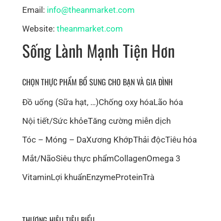
Email:
info@theanmarket.com
Website:
theanmarket.com
Sống Lành Mạnh Tiện Hơn
CHỌN THỰC PHẨM BỔ SUNG CHO BẠN VÀ GIA ĐÌNH
Đồ uống (Sữa hạt, …)
Chống oxy hóa
Lão hóa
Nội tiết/Sức khỏe
Tăng cường miễn dịch
Tóc – Móng – Da
Xương Khớp
Thải độc
Tiêu hóa
Mắt/Não
Siêu thực phẩm
Collagen
Omega 3
Vitamin
Lợi khuẩn
Enzyme
Protein
Trà
THƯƠNG HIỆU TIÊU BIỂU