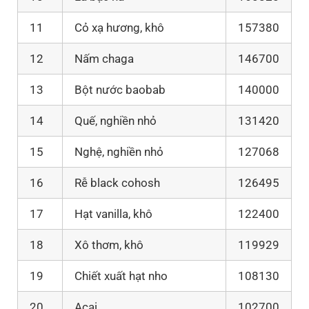
11
Cỏ xạ hương, khô
157380
12
Nấm chaga
146700
13
Bột nước baobab
140000
14
Quế, nghiền nhỏ
131420
15
Nghệ, nghiền nhỏ
127068
16
Rễ black cohosh
126495
17
Hạt vanilla, khô
122400
18
Xô thơm, khô
119929
19
Chiết xuất hạt nho
108130
20
Acai
102700