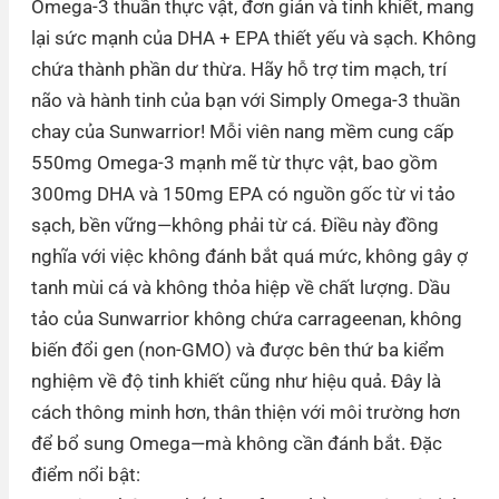
Omega-3 thuần thực vật, đơn giản và tinh khiết, mang
Có thể hiểu whole food là dạng thực phẩm chưa qua
lại sức mạnh của DHA + EPA thiết yếu và sạch. Không
chế biến hay tinh chế, hoặc chế biến & tinh chế càng ít
chứa thành phần dư thừa. Hãy hỗ trợ tim mạch, trí
càng tốt. Bánh mỳ không phải là dạng whole food vì
não và hành tinh của bạn với Simply Omega-3 thuần
hầu hết nó bị mất lớp cám ( giúp nó mềm, dễ ăn hơn)
chay của Sunwarrior! Mỗi viên nang mềm cung cấp
và bị nướng ở nhiệt độ cao làm hỏng nhiều giá trị dinh
550mg Omega-3 mạnh mẽ từ thực vật, bao gồm
dưỡng rồi. Rau bạn luộc cũng không phải whole food
300mg DHA và 150mg EPA có nguồn gốc từ vi tảo
vì nhiệt và nước làm mất khá nhiều dinh dưỡng.
sạch, bền vững—không phải từ cá. Điều này đồng
Vậy Whole Food Có Phải Tốt Nhất ?
nghĩa với việc không đánh bắt quá mức, không gây ợ
tanh mùi cá và không thỏa hiệp về chất lượng. Dầu
Theo An thì không hoàn toàn, có những loại thực
tảo của Sunwarrior không chứa carrageenan, không
phẩm khi chế biến sẽ cho giá trị dinh dưỡng tốt hơn
biến đổi gen (non-GMO) và được bên thứ ba kiểm
hoặc lành mạnh hơn. Ví dụ cà chua luộc lên thì tốt hơn
nghiệm về độ tinh khiết cũng như hiệu quả. Đây là
ăn sống. Hay người có đường ruột kém mà ăn đồ
cách thông minh hơn, thân thiện với môi trường hơn
chưa chế biến sẽ khó tiêu, đau bụng.
để bổ sung Omega—mà không cần đánh bắt. Đặc
Các loại bột An bán (ví dụ bột lựu, việt quất,…) cũng
điểm nổi bật:
được coi là whole food, vì nó dùng công nghệ sấy lạnh