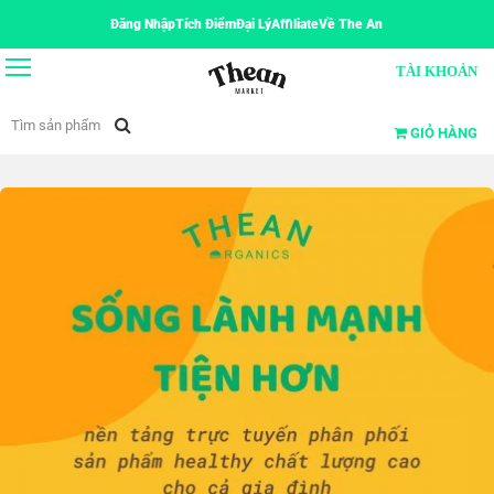
Đăng Nhập
Tích Điểm
Đại Lý
Affiliate
Về The An
TÀI KHOẢN
GIỎ HÀNG