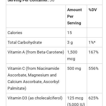
Amount
%DV
Per
Serving
Calories
15
Total Carbohydrate
3 g
1%*
Vitamin A (from Beta-Carotene)
1,500
167%
mcg
Vitamin C (from Niacinamide
500 mg
556%
Ascorbate, Magnesium and
Calcium Ascorbate, Ascorbyl
Palmitate)
Vitamin D3 (as cholecalciferol)
125 mcg
625%
(5,000 IU)