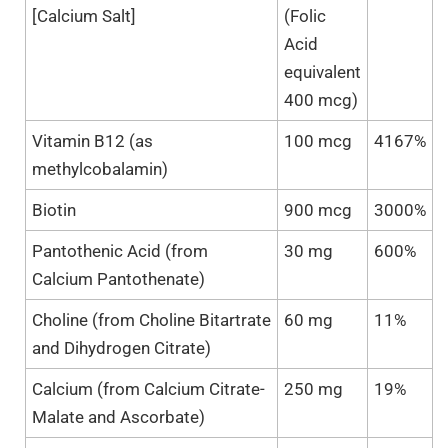
[Calcium Salt]
(Folic
Acid
equivalent
400 mcg)
Vitamin B12 (as
100 mcg
4167%
methylcobalamin)
Biotin
900 mcg
3000%
Pantothenic Acid (from
30 mg
600%
Calcium Pantothenate)
Choline (from Choline Bitartrate
60 mg
11%
and Dihydrogen Citrate)
Calcium (from Calcium Citrate-
250 mg
19%
Malate and Ascorbate)