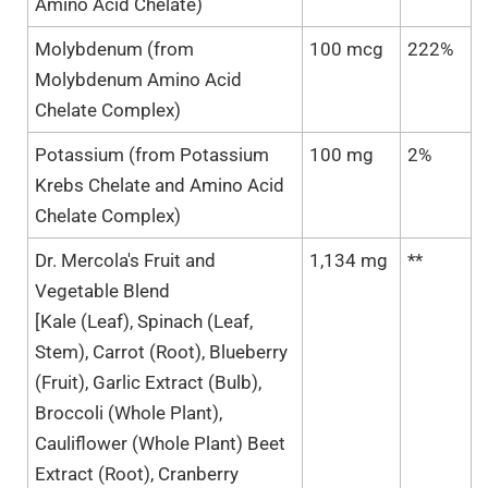
Amino Acid Chelate)
Molybdenum (from
100 mcg
222%
Molybdenum Amino Acid
Chelate Complex)
Potassium (from Potassium
100 mg
2%
Krebs Chelate and Amino Acid
Chelate Complex)
Dr. Mercola's Fruit and
1,134 mg
**
Vegetable Blend
[Kale (Leaf), Spinach (Leaf,
Stem), Carrot (Root), Blueberry
(Fruit), Garlic Extract (Bulb),
Broccoli (Whole Plant),
Cauliflower (Whole Plant) Beet
Extract (Root), Cranberry