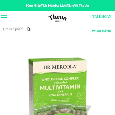
Đăng Nhập
Tích Điểm
Đại Lý
Affiliate
Về The An
TÀI KHOẢN
GIỎ HÀNG