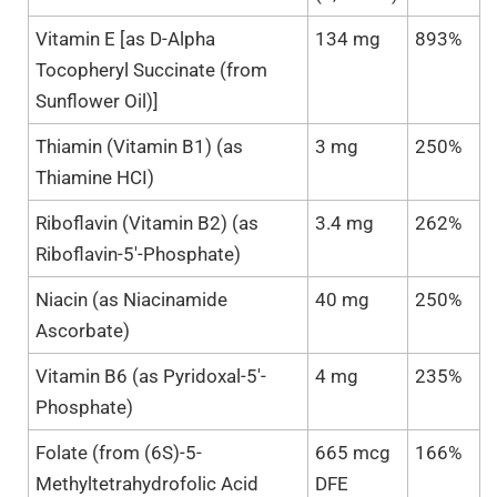
Vitamin E [as D-Alpha
134 mg
893%
Tocopheryl Succinate (from
Sunflower Oil)]
Thiamin (Vitamin B1) (as
3 mg
250%
Thiamine HCI)
Riboflavin (Vitamin B2) (as
3.4 mg
262%
Riboflavin-5'-Phosphate)
Niacin (as Niacinamide
40 mg
250%
Ascorbate)
Vitamin B6 (as Pyridoxal-5'-
4 mg
235%
Phosphate)
Folate (from (6S)-5-
665 mcg
166%
Methyltetrahydrofolic Acid
DFE