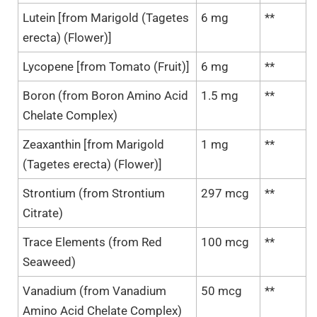
Lutein [from Marigold (Tagetes
6 mg
**
erecta) (Flower)]
Lycopene [from Tomato (Fruit)]
6 mg
**
Boron (from Boron Amino Acid
1.5 mg
**
Chelate Complex)
Zeaxanthin [from Marigold
1 mg
**
(Tagetes erecta) (Flower)]
Strontium (from Strontium
297 mcg
**
Citrate)
Trace Elements (from Red
100 mcg
**
Seaweed)
Vanadium (from Vanadium
50 mcg
**
Amino Acid Chelate Complex)