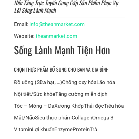
Nền Tảng Trực Tuyến Cung Cấp Sản Phẩm Phục Vụ
Lối Sống Lành Mạnh
Email:
info@theanmarket.com
Website:
theanmarket.com
Sống Lành Mạnh Tiện Hơn
CHỌN THỰC PHẨM BỔ SUNG CHO BẠN VÀ GIA ĐÌNH
Đồ uống (Sữa hạt, …)
Chống oxy hóa
Lão hóa
Nội tiết/Sức khỏe
Tăng cường miễn dịch
Tóc – Móng – Da
Xương Khớp
Thải độc
Tiêu hóa
Mắt/Não
Siêu thực phẩm
Collagen
Omega 3
Vitamin
Lợi khuẩn
Enzyme
Protein
Trà