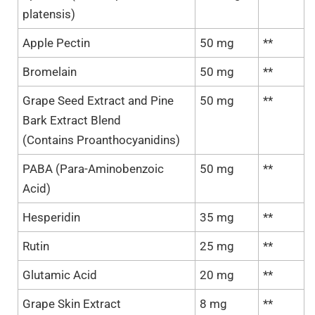
platensis)
Apple Pectin
50 mg
**
Bromelain
50 mg
**
Grape Seed Extract and Pine
50 mg
**
Bark Extract Blend
(Contains Proanthocyanidins)
PABA (Para-Aminobenzoic
50 mg
**
Acid)
Hesperidin
35 mg
**
Rutin
25 mg
**
Glutamic Acid
20 mg
**
Grape Skin Extract
8 mg
**