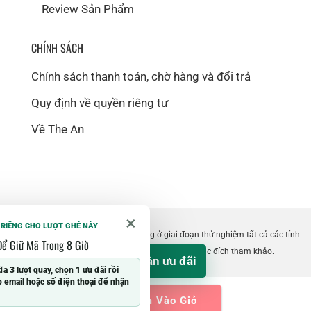
Review Sản Phẩm
CHÍNH SÁCH
Chính sách thanh toán, chờ hàng và đổi trả
Quy định về quyền riêng tư
Về The An
×
 RIÊNG CHO LƯỢT GHÉ NÀY
©2018 The An. Website hiện vẫn đang ở giai đoạn thử nghiệm tất cả các tính
Để Giữ Mã Trong 8 Giờ
năng. Thông tin trên website chỉ dùng với mục đích tham khảo.
Nhận ưu đãi
%
đa 3 lượt quay, chọn 1 ưu đãi rồi
 email hoặc số điện thoại để nhận
Thêm Vào Giỏ