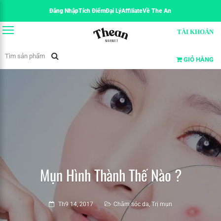
Đăng Nhập
Tích Điểm
Đại Lý
Affiliate
Về The An
TÀI KHOẢN
GIỎ HÀNG
Mụn Hình Thành Thế Nào ?
Th9 14, 2017
Chăm sóc da
,
Trị mụn