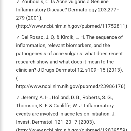
Zouboulis, C. Is Acne vulgaris a Genuine
Inflammatory Disease? Dermatology 203,277–
279 (2001).
(http://www.ncbi.nlm.nih.gov/pubmed/11752811)
Del Rosso, J. Q. & Kircik, L. H. The sequence of
inflammation, relevant biomarkers, and the
pathogenesis of acne vulgaris: what does recent
research show and what does it mean to the
clinician? J Drugs Dermatol 12, s109–15 (2013).
(
http://www.ncbi.nlm.nih.gov/pubmed/23986176)
Jeremy, A. H., Holland, D. B., Roberts, S. G.,
Thomson, K. F. & Cunliffe, W. J. Inflammatory
events are involved in acne lesion initiation. J.
Invest. Dermatol. 121, 20–7 (2003).
(http://www.ncbi.nlm.nih.gov/pubmed/12839559)