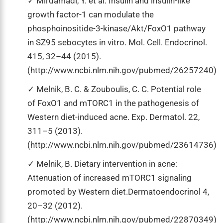
Mirdamadi, Y. et al. Insulin and insulin-like
growth factor-1 can modulate the
phosphoinositide-3-kinase/Akt/FoxO1 pathway
in SZ95 sebocytes in vitro. Mol. Cell. Endocrinol.
415, 32–44 (2015).
(http://www.ncbi.nlm.nih.gov/pubmed/26257240)
Melnik, B. C. & Zouboulis, C. C. Potential role
of FoxO1 and mTORC1 in the pathogenesis of
Western diet-induced acne. Exp. Dermatol. 22,
311–5 (2013).
(http://www.ncbi.nlm.nih.gov/pubmed/23614736)
Melnik, B. Dietary intervention in acne:
Attenuation of increased mTORC1 signaling
promoted by Western diet.Dermatoendocrinol 4,
20–32 (2012).
(http://www.ncbi.nlm.nih.gov/pubmed/22870349)