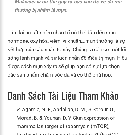
Malassezia có thể gây ra các vấn đề về da mà
thường bị nhầm là mụn.
Tóm lại có rất nhiều nhân tố có thể dẫn đến mụn:
hormone, oxy hóa, viêm, vi khuẩn,…mụn thường là sự
kết hợp của các nhân tố này. Chúng ta cần có một lối
sống lành mạnh và sự kiên nhẫn để điều trị mụn. Hiểu
được cách mụn xảy ra sẽ giúp bạn có sự lựa chọn
các sản phẩm chăm sóc da và cơ thể phù hợp.
Danh Sách Tài Liệu Tham Khảo
Agamia, N. F., Abdallah, D. M., S Sorour, O.,
Morad, B. & Younan, D. Y. Skin expression of
mammalian target of rapamycin (mTOR),
forkhead box transcription factorO1 (FoxO1)