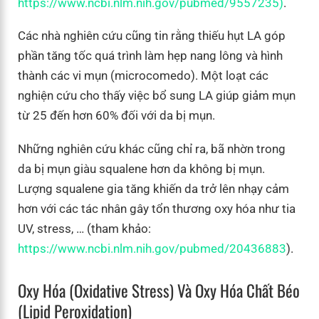
https://www.ncbi.nlm.nih.gov/pubmed/9557235)
.
Các nhà nghiên cứu cũng tin rằng thiếu hụt LA góp
phần tăng tốc quá trình làm hẹp nang lông và hình
thành các vi mụn (microcomedo). Một loạt các
nghiện cứu cho thấy việc bổ sung LA giúp giảm mụn
từ 25 đến hơn 60% đối với da bị mụn.
Những nghiên cứu khác cũng chỉ ra, bã nhờn trong
da bị mụn giàu squalene hơn da không bị mụn.
Lượng squalene gia tăng khiến da trở lên nhạy cảm
hơn với các tác nhân gây tổn thương oxy hóa như tia
UV, stress, … (tham khảo:
https://www.ncbi.nlm.nih.gov/pubmed/20436883
).
Oxy Hóa (Oxidative Stress) Và Oxy Hóa Chất Béo
(lipid Peroxidation)