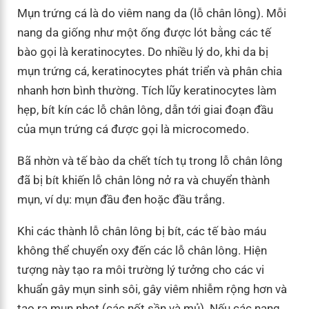
Mụn trứng cá là do viêm nang da (lỗ chân lông). Mỗi
nang da giống như một ống được lót bằng các tế
bào gọi là keratinocytes. Do nhiều lý do, khi da bị
mụn trứng cá, keratinocytes phát triển và phân chia
nhanh hơn bình thường. Tích lũy keratinocytes làm
hẹp, bít kín các lỗ chân lông, dẫn tới giai đoạn đầu
của mụn trứng cá được gọi là microcomedo.
Bã nhờn và tế bào da chết tích tụ trong lỗ chân lông
đã bị bít khiến lỗ chân lông nở ra và chuyển thành
mụn, ví dụ: mụn đầu đen hoặc đầu trắng.
Khi các thành lỗ chân lông bị bít, các tế bào máu
không thể chuyển oxy đến các lỗ chân lông. Hiện
tượng này tạo ra môi trường lý tưởng cho các vi
khuẩn gây mụn sinh sôi, gây viêm nhiễm rộng hơn và
tạo ra mụn nhọt (các nốt sần và mủ). Nếu các nang