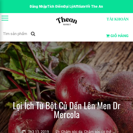
Đăng Nhập
Tích Điểm
Đại Lý
Affiliate
Về The An
TÀI KHOẢN
GIỎ HÀNG
Lợi Ích Từ Bột Củ Dền Lên Men Dr
Mercola
Th3 11, 2019
Chăm sóc da
,
Chăm sóc cơ thể