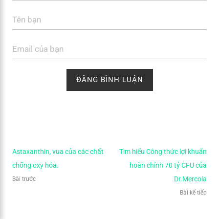
Astaxanthin, vua của các chất
Tìm hiểu Công thức lợi khuẩn
chống oxy hóa.
hoàn chỉnh 70 tỷ CFU của
Dr.Mercola
Bài trước
Bài kế tiếp