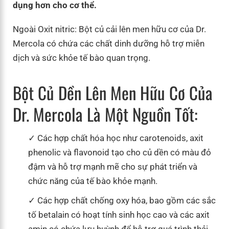
dụng hơn cho cơ thể.
Ngoài Oxit nitric: Bột củ cải lên men hữu cơ của Dr.
Mercola có chứa các chất dinh dưỡng hỗ trợ miễn
dịch và sức khỏe tế bào quan trọng.
Bột Củ Dền Lên Men Hữu Cơ Của
Dr. Mercola Là Một Nguồn Tốt:
Các hợp chất hóa học như carotenoids, axit
phenolic và flavonoid tạo cho củ dền có màu đỏ
đậm và hỗ trợ mạnh mẽ cho sự phát triển và
chức năng của tế bào khỏe mạnh.
Các hợp chất chống oxy hóa, bao gồm các sắc
tố betalain có hoạt tính sinh học cao và các axit
amin có chứa lưu huỳnh để hỗ trợ quá trình thải