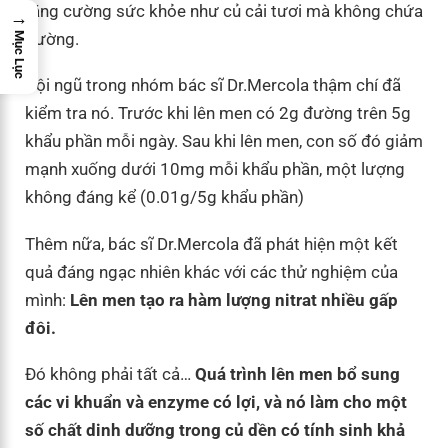
tăng cường sức khỏe như củ cải tươi mà không chứa
→
đường.
Mục Lục
Đội ngũ trong nhóm bác sĩ Dr.Mercola thậm chí đã
kiểm tra nó. Trước khi lên men có 2g đường trên 5g
khẩu phần mỗi ngày. Sau khi lên men, con số đó giảm
mạnh xuống dưới 10mg mỗi khẩu phần, một lượng
không đáng kể (0.01g/5g khẩu phần)
Thêm nữa, bác sĩ Dr.Mercola đã phát hiện một kết
quả đáng ngạc nhiên khác với các thử nghiệm của
mình:
Lên men tạo ra hàm lượng nitrat nhiều gấp
đôi.
Đó không phải tất cả…
Quá trình lên men bổ sung
các vi khuẩn và enzyme có lợi, và nó làm cho một
số chất dinh dưỡng trong củ dền có tính sinh khả