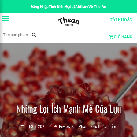
Đăng Nhập
Tích Điểm
Đại Lý
Affiliate
Về The An
TÀI KHOẢN
GIỎ HÀNG
Những Lợi Ích Mạnh Mẽ Của Lựu
Th3 5, 2025
Review Sản Phẩm
,
Siêu thực phẩm