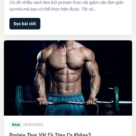
Có rất nhiều cách làm bột protein thực vật giảm cân đơn giản
tại nhà mà bạn có thể thực hiện được. Tất cả…
Đọc bài viết
Khác
18/09/2023
Protein Thực Vật Có Tăng Cơ Không?