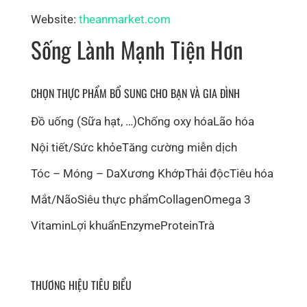
Website:
theanmarket.com
Sống Lành Mạnh Tiện Hơn
CHỌN THỰC PHẨM BỔ SUNG CHO BẠN VÀ GIA ĐÌNH
Đồ uống (Sữa hạt, …)
Chống oxy hóa
Lão hóa
Nội tiết/Sức khỏe
Tăng cường miễn dịch
Tóc – Móng – Da
Xương Khớp
Thải độc
Tiêu hóa
Mắt/Não
Siêu thực phẩm
Collagen
Omega 3
Vitamin
Lợi khuẩn
Enzyme
Protein
Trà
THƯƠNG HIỆU TIÊU BIỂU