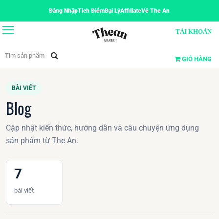
Đăng Nhập
Tích Điểm
Đại Lý
Affiliate
Về The An
TÀI KHOẢN
GIỎ HÀNG
BÀI VIẾT
Blog
Cập nhật kiến thức, hướng dẫn và câu chuyện ứng dụng
sản phẩm từ The An.
7
bài viết