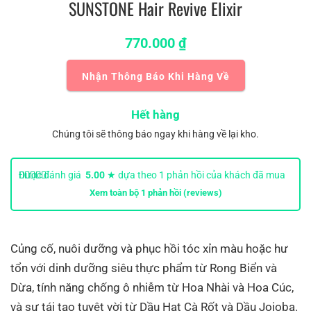
SUNSTONE Hair Revive Elixir
770.000
₫
Nhận Thông Báo Khi Hàng Về
Hết hàng
Chúng tôi sẽ thông báo ngay khi hàng về lại kho.
Được đánh giá
5.00
★ dựa theo
1
phản hồi của khách đã mua
hàng.
Xem toàn bộ
1
phản hồi (reviews)
Củng cố, nuôi dưỡng và phục hồi tóc xỉn màu hoặc hư
tổn với dinh dưỡng siêu thực phẩm từ Rong Biển và
Dừa, tính năng chống ô nhiễm từ Hoa Nhài và Hoa Cúc,
và sự tái tạo tuyệt vời từ Dầu Hạt Cà Rốt và Dầu Jojoba.