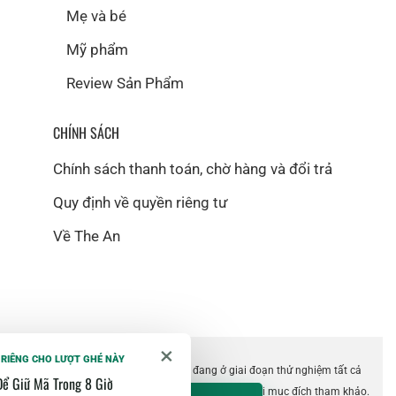
Mẹ và bé
Mỹ phẩm
Review Sản Phẩm
CHÍNH SÁCH
Chính sách thanh toán, chờ hàng và đổi trả
Quy định về quyền riêng tư
Về The An
×
 RIÊNG CHO LƯỢT GHÉ NÀY
©2018 The An. Website hiện vẫn đang ở giai đoạn thử nghiệm tất cả
Để Giữ Mã Trong 8 Giờ
các tính năng. Thông tin trên website chỉ dùng với mục đích tham khảo.