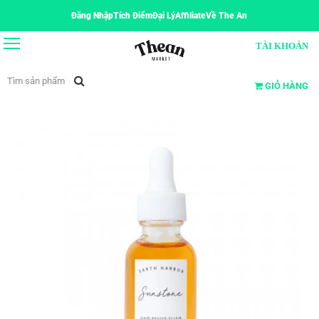
Đăng Nhập
Tích Điểm
Đại Lý
Affiliate
Về The An
TÀI KHOẢN
GIỎ HÀNG