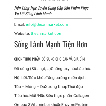
Nền Tảng Trực Tuyến Cung Cấp Sản Phẩm Phục
Vụ Lối Sống Lành Mạnh
Email:
info@theanmarket.com
Website:
theanmarket.com
Sống Lành Mạnh Tiện Hơn
CHỌN THỰC PHẨM BỔ SUNG CHO BẠN VÀ GIA ĐÌNH
Đồ uống (Sữa hạt, …)
Chống oxy hóa
Lão hóa
Nội tiết/Sức khỏe
Tăng cường miễn dịch
Tóc – Móng – Da
Xương Khớp
Thải độc
Tiêu hóa
Mắt/Não
Siêu thực phẩm
Collagen
Omega 3
Vitamin
Lợi khuẩn
Enzyme
Protein