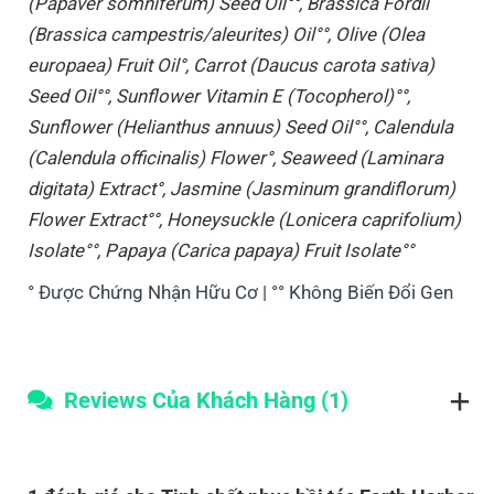
(Papaver somniferum) Seed Oil°°, Brassica Fordii
(Brassica campestris/aleurites) Oil°°, Olive (Olea
europaea) Fruit Oil°, Carrot (Daucus carota sativa)
Seed Oil°°, Sunflower Vitamin E (Tocopherol)°°,
Sunflower (Helianthus annuus) Seed Oil°°, Calendula
(Calendula officinalis) Flower°, Seaweed (Laminara
digitata) Extract°, Jasmine (Jasminum grandiflorum)
Flower Extract°°, Honeysuckle (Lonicera caprifolium)
Isolate°°, Papaya (Carica papaya) Fruit Isolate°°
° Được Chứng Nhận Hữu Cơ | °° Không Biến Đổi Gen
Reviews Của Khách Hàng (1)