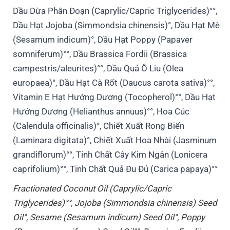
Dầu Dừa Phân Đoạn (Caprylic/Capric Triglycerides)°°,
Dầu Hạt Jojoba (Simmondsia chinensis)°, Dầu Hạt Mè
(Sesamum indicum)°, Dầu Hạt Poppy (Papaver
somniferum)°°, Dầu Brassica Fordii (Brassica
campestris/aleurites)°°, Dầu Quả Ô Liu (Olea
europaea)°, Dầu Hạt Cà Rốt (Daucus carota sativa)°°,
Vitamin E Hạt Hướng Dương (Tocopherol)°°, Dầu Hạt
Hướng Dương (Helianthus annuus)°°, Hoa Cúc
(Calendula officinalis)°, Chiết Xuất Rong Biển
(Laminara digitata)°, Chiết Xuất Hoa Nhài (Jasminum
grandiflorum)°°, Tinh Chất Cây Kim Ngân (Lonicera
caprifolium)°°, Tinh Chất Quả Đu Đủ (Carica papaya)°°
Fractionated Coconut Oil (Caprylic/Capric
Triglycerides)°°, Jojoba (Simmondsia chinensis) Seed
Oil°, Sesame (Sesamum indicum) Seed Oil°, Poppy