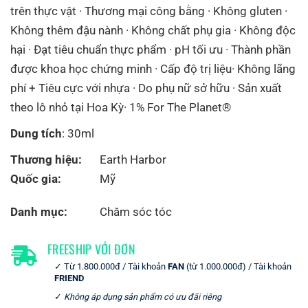
trên thực vật · Thương mại công bằng · Không gluten ·
Không thêm đậu nành · Không chất phụ gia · Không độc
hại · Đạt tiêu chuẩn thực phẩm · pH tối ưu · Thành phần
được khoa học chứng minh · Cấp độ trị liệu· Không lãng
phí + Tiêu cực với nhựa · Do phụ nữ sở hữu · Sản xuất
theo lô nhỏ tại Hoa Kỳ· 1% For The Planet®
Dung tích
: 30ml
Thương hiệu:
Earth Harbor
Quốc gia:
Mỹ
Danh mục:
Chăm sóc tóc
FREESHIP VỚI ĐƠN
Từ 1.800.000đ / Tài khoản
FAN
(từ 1.000.000đ) / Tài khoản
FRIEND
Không áp dụng sản phẩm có ưu đãi riêng