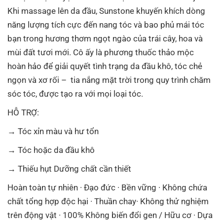
Khi massage lên da đầu, Sunstone khuyến khích dòng
năng lượng tích cực đến nang tóc và bao phủ mái tóc
bạn trong hương thơm ngọt ngào của trái cây, hoa và
mùi đất tươi mới. Cô ấy là phương thuốc thảo mộc
hoàn hảo để giải quyết tình trạng da đầu khô, tóc chẻ
ngọn và xơ rối – tia nắng mặt trời trong quy trình chăm
sóc tóc, được tạo ra với mọi loại tóc.
HỖ TRỢ:
→ Tóc xỉn màu và hư tổn
→ Tóc hoặc da đầu khô
→ Thiếu hụt Dưỡng chất cần thiết
Hoàn toàn tự nhiên · Đạo đức · Bền vững · Không chứa
chất tổng hợp độc hại · Thuần chay· Không thử nghiệm
trên động vật · 100% Không biến đổi gen / Hữu cơ · Dựa