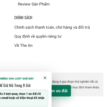
Review Sản Phẩm
CHÍNH SÁCH
Chính sách thanh toán, chờ hàng và đổi trả
Quy định về quyền riêng tư
Về The An
×
 RIÊNG CHO LƯỢT GHÉ NÀY
©2018 The An. Website hiện vẫn đang ở giai đoạn thử nghiệm tất cả
Để Giữ Mã Trong 8 Giờ
các tính năng. Thông tin trên website chỉ dùng với mục đích tham khảo.
Nhận ưu đãi
%
đa 3 lượt quay, chọn 1 ưu đãi rồi
 email hoặc số điện thoại để nhận