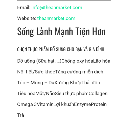
Email:
info@theanmarket.com
Website:
theanmarket.com
Sống Lành Mạnh Tiện Hơn
CHỌN THỰC PHẨM BỔ SUNG CHO BẠN VÀ GIA ĐÌNH
Đồ uống (Sữa hạt, …)
Chống oxy hóa
Lão hóa
Nội tiết/Sức khỏe
Tăng cường miễn dịch
Tóc – Móng – Da
Xương Khớp
Thải độc
Tiêu hóa
Mắt/Não
Siêu thực phẩm
Collagen
Omega 3
Vitamin
Lợi khuẩn
Enzyme
Protein
Trà