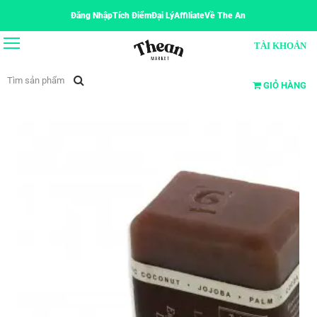
Đăng Nhập
Tích Điểm
Đại Lý
Affiliate
Về The An
TÀI KHOẢN
GIỎ HÀNG