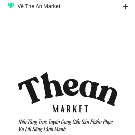
làm thơm bằng hỗn hợp độc quyền được làm từ các
Về The An Market
loại tinh dầu hữu cơ hoặc tinh dầu trị liệu, được pha
chế đặc biệt để phù hợp với mục đích của xà bông mà
nó được pha trộn.
The An trở thành nhà phân phối chính hãng Bogue
Milk Soap từ tháng 12/2021
Nền Tảng Trực Tuyến Cung Cấp Sản Phẩm Phục
Vụ Lối Sống Lành Mạnh