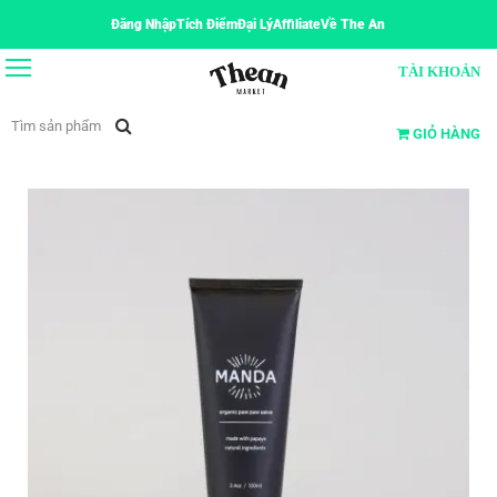
Đăng Nhập
Tích Điểm
Đại Lý
Affiliate
Về The An
TÀI KHOẢN
GIỎ HÀNG