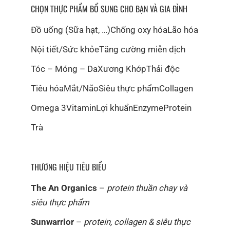
CHỌN THỰC PHẨM BỔ SUNG CHO BẠN VÀ GIA ĐÌNH
Đồ uống (Sữa hạt, …)
Chống oxy hóa
Lão hóa
Nội tiết/Sức khỏe
Tăng cường miễn dịch
Tóc – Móng – Da
Xương Khớp
Thải độc
Tiêu hóa
Mắt/Não
Siêu thực phẩm
Collagen
Omega 3
Vitamin
Lợi khuẩn
Enzyme
Protein
Trà
THƯƠNG HIỆU TIÊU BIỂU
The An Organics
–
protein thuần chay và
siêu thực phẩm
Sunwarrior
–
protein, collagen & siêu thực