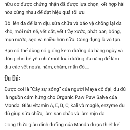
hữu cơ được chứng nhận đã được lựa chọn, kết hợp hài
hòa cùng nhau để đạt hiệu quả tối ưu.
Bôi lên da để làm dịu, sửa chữa và bảo vệ chống lại da
khô, môi nứt nẻ, vết cắt, vết trầy xước, phát ban, bỏng,
mụn nước, sẹo và nhiều hơn nữa. Công dụng là vô tận.
Bạn có thể dùng nó giống kem dưỡng da hàng ngày và
dùng cho bé yêu như một loại dưỡng đa năng để làm
dịu các vết ngứa, hăm, chàm, mẩn đỏ,…
Đu Đủ:
Được coi là “Cây sự sống” của người Maya cổ đại, đu đủ
là nguồn cảm hứng cho Organic Paw Paw Salve của
Manda. Giàu vitamin A, E, B, C, kali và magiê, enzyme đu
đủ giúp sửa chữa, làm săn chắc và làm mịn da.
Công thức giàu dinh dưỡng của Manda được thiết kế