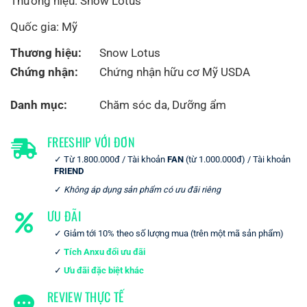
Thương hiệu: Snow Lotus
Quốc gia: Mỹ
Thương hiệu:
Snow Lotus
Chứng nhận:
Chứng nhận hữu cơ Mỹ USDA
Danh mục:
Chăm sóc da
,
Dưỡng ẩm
FREESHIP VỚI ĐƠN
Từ 1.800.000đ / Tài khoản
FAN
(từ 1.000.000đ) / Tài khoản
FRIEND
Không áp dụng sản phẩm có ưu đãi riêng
ƯU ĐÃI
Giảm tới 10% theo số lượng mua (trên một mã sản phẩm)
Tích Anxu đổi ưu đãi
Ưu đãi đặc biệt khác
REVIEW THỰC TẾ