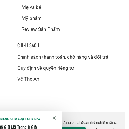
Mẹ và bé
Mỹ phẩm
Review Sản Phẩm
CHÍNH SÁCH
Chính sách thanh toán, chờ hàng và đổi trả
Quy định về quyền riêng tư
Về The An
×
 RIÊNG CHO LƯỢT GHÉ NÀY
©2018 The An. Website hiện vẫn đang ở giai đoạn thử nghiệm tất cả
Để Giữ Mã Trong 8 Giờ