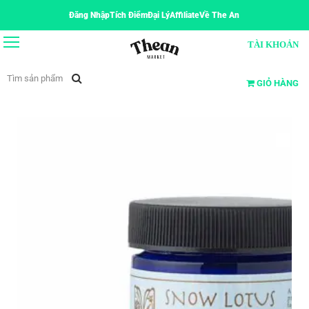
Đăng Nhập
Tích Điểm
Đại Lý
Affiliate
Về The An
TÀI KHOẢN
GIỎ HÀNG