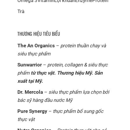
Omega 3
Vitamin
Lợi khuẩn
Enzyme
Protein
Trà
THƯƠNG HIỆU TIÊU BIỂU
The An Organics
–
protein thuần chay và
siêu thực phẩm
Sunwarrior
–
protein, collagen & siêu thực
phẩm
từ thực vật. Thương hiệu Mỹ. Sản
xuất tại Mỹ.
Dr. Mercola
–
siêu thực phẩm lựa chọn bởi
bác sỹ hàng đầu nước Mỹ
Pure Synergy
–
thực phẩm bổ sung gốc
thực vật