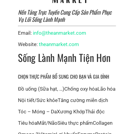
Nền Tảng Trực Tuyến Cung Cấp Sản Phẩm Phục
Vụ Lối Sống Lành Mạnh
Email:
info@theanmarket.com
Website:
theanmarket.com
Sống Lành Mạnh Tiện Hơn
CHỌN THỰC PHẨM BỔ SUNG CHO BẠN VÀ GIA ĐÌNH
Đồ uống (Sữa hạt, …)
Chống oxy hóa
Lão hóa
Nội tiết/Sức khỏe
Tăng cường miễn dịch
Tóc – Móng – Da
Xương Khớp
Thải độc
Tiêu hóa
Mắt/Não
Siêu thực phẩm
Collagen