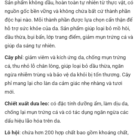
Sản phẩm không dầu, hoàn toàn tự nhiên từ thực vật, có
nguồn gốc bền vững và không chứa bất cứ thành phần
độc hại nào. Mỗi thành phần được lựa chọn cẩn thận để
hỗ trợ sức khỏe của da. Sản phẩm giúp loại bỏ mồ hôi,
dầu thừa, bụi bẩn, lớp trang điểm, giảm mụn trứng cá và
giúp da sáng tự nhiên.
Cây phỉ
: giảm viêm và kích ứng da, chống mụn trứng
cá, thu nhỏ lỗ chân lông, giúp loại bỏ dầu thừa, ngăn
ngừa nhiễm trùng và bảo vệ da khỏi bị tổn thương. Cây
phỉ mang lại cho làn da cảm giác nhẹ nhàng và tươi
mới.
Chiết xuất dưa leo:
có đặc tính dưỡng ẩm, làm dịu da,
chống lại mụn trứng cá và có tác dụng ngăn ngừa các
dấu hiệu lão hóa trên da.
Lô hội
: chứa hơn 200 hợp chất bao gồm khoáng chất,