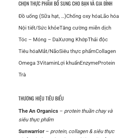
CHỌN THỰC PHẨM BỔ SUNG CHO BẠN VÀ GIA ĐÌNH
Đồ uống (Sữa hạt, …)
Chống oxy hóa
Lão hóa
Nội tiết/Sức khỏe
Tăng cường miễn dịch
Tóc – Móng – Da
Xương Khớp
Thải độc
Tiêu hóa
Mắt/Não
Siêu thực phẩm
Collagen
Omega 3
Vitamin
Lợi khuẩn
Enzyme
Protein
Trà
THƯƠNG HIỆU TIÊU BIỂU
The An Organics
–
protein thuần chay và
siêu thực phẩm
Sunwarrior
–
protein, collagen & siêu thực