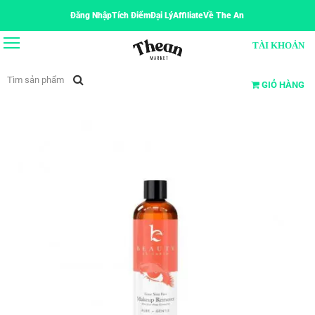
Đăng Nhập
Tích Điểm
Đại Lý
Affiliate
Về The An
TÀI KHOẢN
GIỎ HÀNG