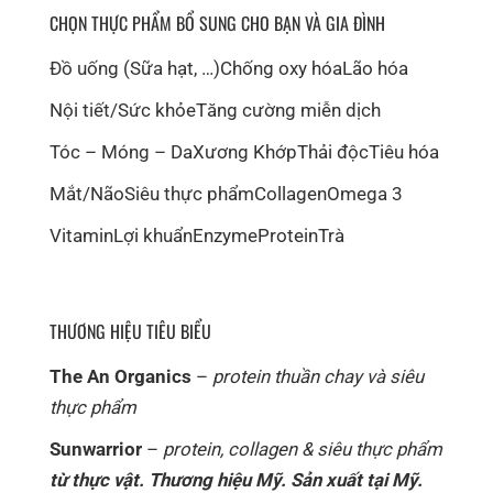
CHỌN THỰC PHẨM BỔ SUNG CHO BẠN VÀ GIA ĐÌNH
Đồ uống (Sữa hạt, …)
Chống oxy hóa
Lão hóa
Nội tiết/Sức khỏe
Tăng cường miễn dịch
Tóc – Móng – Da
Xương Khớp
Thải độc
Tiêu hóa
Mắt/Não
Siêu thực phẩm
Collagen
Omega 3
Vitamin
Lợi khuẩn
Enzyme
Protein
Trà
THƯƠNG HIỆU TIÊU BIỂU
The An Organics
–
protein thuần chay và siêu
thực phẩm
Sunwarrior
–
protein, collagen & siêu thực phẩm
từ thực vật. Thương hiệu Mỹ. Sản xuất tại Mỹ.