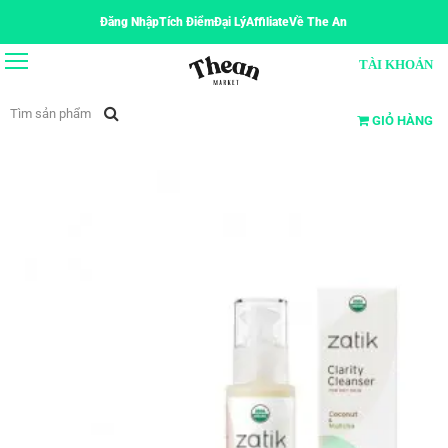
Đăng Nhập
Tích Điểm
Đại Lý
Affiliate
Về The An
TÀI KHOẢN
GIỎ HÀNG