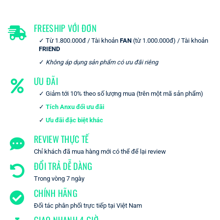
FREESHIP VỚI ĐƠN
Từ 1.800.000đ / Tài khoản
FAN
(từ 1.000.000đ) / Tài khoản
FRIEND
Không áp dụng sản phẩm có ưu đãi riêng
ƯU ĐÃI
Giảm tới 10% theo số lượng mua (trên một mã sản phẩm)
Tích Anxu đổi ưu đãi
Ưu đãi đặc biệt khác
REVIEW THỰC TẾ
Chỉ khách đã mua hàng mới có thể để lại review
ĐỔI TRẢ DỄ DÀNG
Trong vòng 7 ngày
CHÍNH HÃNG
Đối tác phân phối trực tiếp tại Việt Nam
GIAO NHANH 4 GIỜ