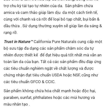
trợ chu kỳ tái tạo tự nhiên của da. Sản phẩm chứa
arnica và cam thảo giúp làm dịu da một cách tinh tế,
cùng với chanh và cà rốt để loại bỏ tạp chất, bụi bẩn &
dầu thừa . Sử dụng thường xuyên sẽ giúp làn da sáng &
rạng rỡ.
Trust in Nature™
California Pure Naturals cung cấp một
bộ sưu tập đa dạng các sản phẩm chăm sóc da tự
nhiên được thiết kế để đạt hiệu quả tốt nhất mà vẫn an
toàn làn da của bạn. Tất cả các sản phẩm đều đáp ứng
các tiêu chuẩn nghiêm ngặt về chất lượng và được
chứng nhận đạt tiêu chuẩn USDA hoặc NSF, cũng như
các tiêu chuẩn GFCO & CCIC.
Sản phẩm không chứa hóa chất mạnh hoặc độc hại,
paraben, sunfat, phthalates hoặc các mùi hương và
màu nhân tạo .