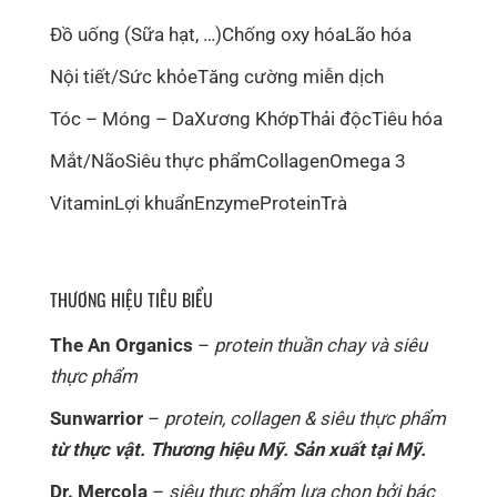
Đồ uống (Sữa hạt, …)
Chống oxy hóa
Lão hóa
Nội tiết/Sức khỏe
Tăng cường miễn dịch
Tóc – Móng – Da
Xương Khớp
Thải độc
Tiêu hóa
Mắt/Não
Siêu thực phẩm
Collagen
Omega 3
Vitamin
Lợi khuẩn
Enzyme
Protein
Trà
THƯƠNG HIỆU TIÊU BIỂU
The An Organics
–
protein thuần chay và siêu
thực phẩm
Sunwarrior
–
protein, collagen & siêu thực phẩm
từ thực vật. Thương hiệu Mỹ. Sản xuất tại Mỹ.
Dr. Mercola
–
siêu thực phẩm lựa chọn bởi bác