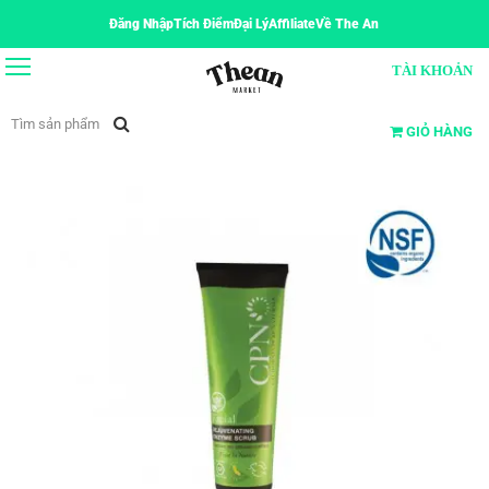
Đăng Nhập
Tích Điểm
Đại Lý
Affiliate
Về The An
TÀI KHOẢN
GIỎ HÀNG