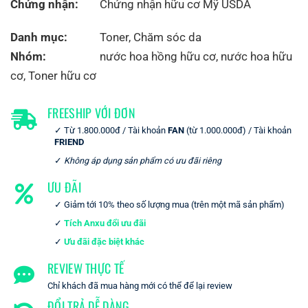
Chứng nhận:
Chứng nhận hữu cơ Mỹ USDA
Danh mục:
Toner
,
Chăm sóc da
Nhóm:
nước hoa hồng hữu cơ
,
nước hoa hữu
cơ
,
Toner hữu cơ
FREESHIP VỚI ĐƠN
Từ 1.800.000đ / Tài khoản
FAN
(từ 1.000.000đ) / Tài khoản
FRIEND
Không áp dụng sản phẩm có ưu đãi riêng
ƯU ĐÃI
Giảm tới 10% theo số lượng mua (trên một mã sản phẩm)
Tích Anxu đổi ưu đãi
Ưu đãi đặc biệt khác
REVIEW THỰC TẾ
Chỉ khách đã mua hàng mới có thể để lại review
ĐỔI TRẢ DỄ DÀNG