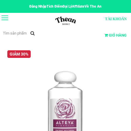
Đăng Nhập
Tích Điểm
Đại Lý
Affiliate
Về The An
TÀI KHOẢN
GIỎ HÀNG
GIẢM 30%