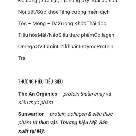
Đồ uống (Sữa hạt, …)
Chống oxy hóa
Lão hóa
Nội tiết/Sức khỏe
Tăng cường miễn dịch
Tóc – Móng – Da
Xương Khớp
Thải độc
Tiêu hóa
Mắt/Não
Siêu thực phẩm
Collagen
Omega 3
Vitamin
Lợi khuẩn
Enzyme
Protein
Trà
THƯƠNG HIỆU TIÊU BIỂU
The An Organics
–
protein thuần chay và
siêu thực phẩm
Sunwarrior
–
protein, collagen & siêu thực
phẩm
từ thực vật. Thương hiệu Mỹ. Sản
xuất tại Mỹ.