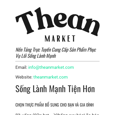
bán lẻ trên nhiều thị trường toàn cầu.
Chúng tôi cung cấp nguyên liệu cho ngành mỹ phẩm,
chăm sóc cá nhân và nước hoa tại các thị trường Châu
Á, Châu Âu, Bắc Mỹ và Úc.
Sự cam kết về chất lượng và phát triển bền vững, cùng
với vai trò tiên phong trong ngành chăm sóc da và cơ
Nền Tảng Trực Tuyến Cung Cấp Sản Phẩm Phục
thể hữu cơ, đã giúp chúng tôi tạo dựng niềm tin với
Vụ Lối Sống Lành Mạnh
các nhà bán lẻ, nhà phân phối và khách hàng trên toàn
thế giới.
Email:
info@theanmarket.com
Website:
theanmarket.com
Sống Lành Mạnh Tiện Hơn
CHỌN THỰC PHẨM BỔ SUNG CHO BẠN VÀ GIA ĐÌNH