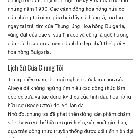
chúng tôi đã tồn tại hơn một thế kỷ – bắt đầu từ đầu
những năm 1900. Các cánh đồng hoa hồng hữu cơ
của chúng tôi nằm giữa hai dãy núi hùng vĩ, tọa lạc
ngay tại trái tim của Thung lũng Hoa hồng Bulgaria,
vùng đất của các vị vua Thrace và cũng là quê hương
của loài hoa được mệnh danh là đẹp nhất thế giới –
hoa hồng Bulgaria.
Lịch Sử Của Chúng Tôi
Trong nhiều năm, đội ngũ nghiên cứu khoa học của
Alteya đã không ngừng tìm hiểu các công thức làm
đẹp cổ xưa và tác dụng kỳ diệu của tinh dầu hoa hồng
hữu cơ (Rose Otto) đối với làn da.
Nhờ đó, chúng tôi đã phát triển dòng sản phẩm chăm
sóc da và cơ thể hữu cơ quý hiếm, sản xuất giới hạn,
dựa trên công thức truyền thống được cải tiến hiện đại