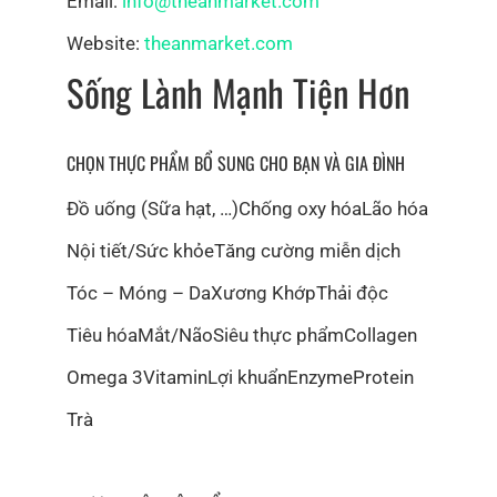
Email:
info@theanmarket.com
Website:
theanmarket.com
Sống Lành Mạnh Tiện Hơn
CHỌN THỰC PHẨM BỔ SUNG CHO BẠN VÀ GIA ĐÌNH
Đồ uống (Sữa hạt, …)
Chống oxy hóa
Lão hóa
Nội tiết/Sức khỏe
Tăng cường miễn dịch
Tóc – Móng – Da
Xương Khớp
Thải độc
Tiêu hóa
Mắt/Não
Siêu thực phẩm
Collagen
Omega 3
Vitamin
Lợi khuẩn
Enzyme
Protein
Trà