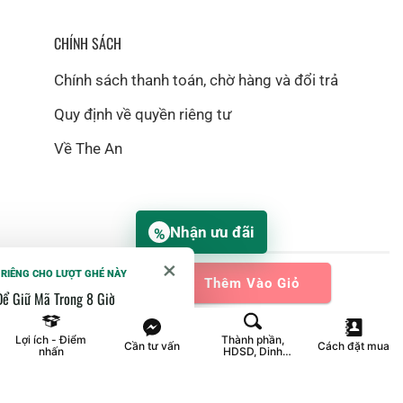
CHÍNH SÁCH
Chính sách thanh toán, chờ hàng và đổi trả
Quy định về quyền riêng tư
Về The An
Nhận ưu đãi
%
×
 RIÊNG CHO LƯỢT GHÉ NÀY
Thêm Vào Giỏ
©2018 The An. Website hiện vẫn đang ở giai đoạn thử nghiệm tất cả
Để Giữ Mã Trong 8 Giờ
các tính năng. Thông tin trên website chỉ dùng với mục đích tham khảo.
đa 3 lượt quay, chọn 1 ưu đãi rồi
Lợi ích - Điểm
Thành phần,
Cần tư vấn
Cách đặt mua
 email hoặc số điện thoại để nhận
nhấn
HDSD, Dinh
dưỡng
Tắt vòng quay