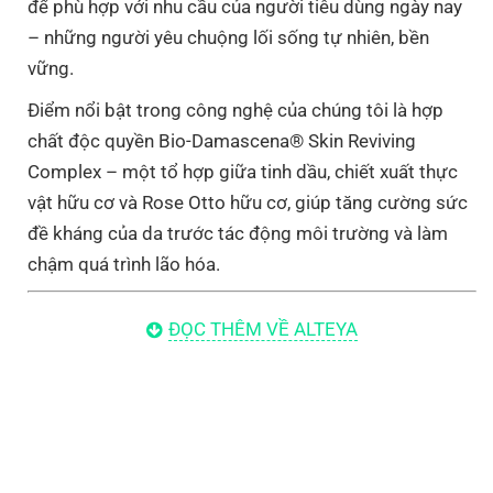
để phù hợp với nhu cầu của người tiêu dùng ngày nay
– những người yêu chuộng lối sống tự nhiên, bền
vững.
Điểm nổi bật trong công nghệ của chúng tôi là hợp
chất độc quyền Bio-Damascena® Skin Reviving
Complex – một tổ hợp giữa tinh dầu, chiết xuất thực
vật hữu cơ và Rose Otto hữu cơ, giúp tăng cường sức
đề kháng của da trước tác động môi trường và làm
chậm quá trình lão hóa.
Chúng Tôi Làm Gì?
ĐỌC THÊM VỀ ALTEYA
Chúng tôi trồng và thu hoạch hoa hồng cùng hoa oải
hương, sau đó chưng cất thủ công tinh dầu và nước
hoa hữu cơ theo công thức truyền đời đã có hàng
trăm năm tuổi.
Bên cạnh đó, Alteya còn cung cấp nhiều loại chiết xuất