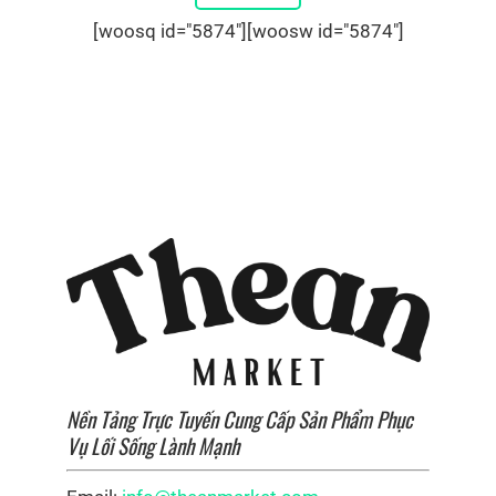
[woosq id="5874"][woosw id="5874"]
Nền Tảng Trực Tuyến Cung Cấp Sản Phẩm Phục
Vụ Lối Sống Lành Mạnh