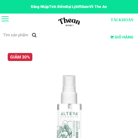
Đăng Nhập
Tích Điểm
Đại Lý
Affiliate
Về The An
TÀI KHOẢN
GIỎ HÀNG
GIẢM 30%