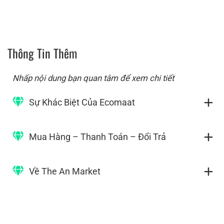
The An là nhà phân phối chính thức của Ecomaat tại
Việt Nam từ tháng 8/2020
Sự Khác Biệt Của Ecomaat
Thông Tin Thêm
Nhấp nội dung bạn quan tâm để xem chi tiết
Sự Khác Biệt Của Ecomaat
Mua Hàng – Thanh Toán – Đổi Trả
Về The An Market
Ecomaat tự trồng hoa hồng Rosa Damascena ở
Bulgaria, nơi hoa hồng được biết đến với chất lượng