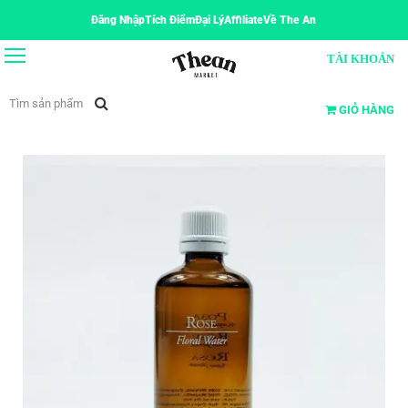
Đăng Nhập
Tích Điểm
Đại Lý
Affiliate
Về The An
TÀI KHOẢN
GIỎ HÀNG