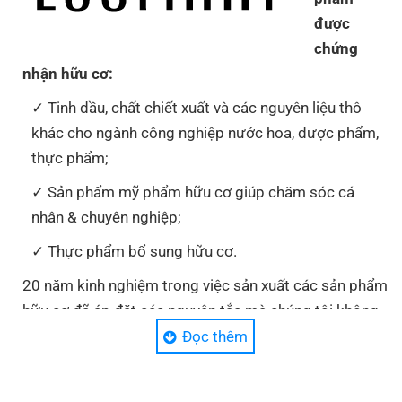
được
chứng
nhận hữu cơ:
Tinh dầu, chất chiết xuất và các nguyên liệu thô
khác cho ngành công nghiệp nước hoa, dược phẩm,
thực phẩm;
Sản phẩm mỹ phẩm hữu cơ giúp chăm sóc cá
nhân & chuyên nghiệp;
Thực phẩm bổ sung hữu cơ.
20 năm kinh nghiệm trong việc sản xuất các sản phẩm
hữu cơ đã áp đặt các nguyên tắc mà chúng tôi không
thỏa hiệp. Vì vậy, tự tin trong mỗi thành phần chúng tôi
Đọc thêm
đưa vào sản phẩm của mình, chúng tôi tạo ra chất
lượng và độ tinh khiết sẽ làm bạn mê mẩn.