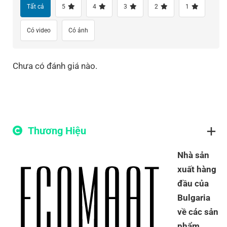
Tất cả
5
4
3
2
1
Có video
Có ảnh
Chưa có đánh giá nào.
Thương Hiệu
Nhà sản
xuất hàng
đầu của
Bulgaria
về các sản
phẩm