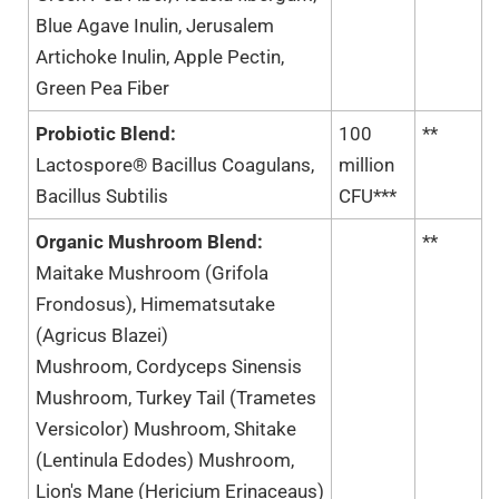
Blue Agave Inulin, Jerusalem
Artichoke Inulin, Apple Pectin,
Green Pea Fiber
Probiotic Blend:
100
**
Lactospore® Bacillus Coagulans,
million
Bacillus Subtilis
CFU***
Organic Mushroom Blend:
**
Maitake Mushroom (Grifola
Frondosus), Himematsutake
(Agricus Blazei)
Mushroom, Cordyceps Sinensis
Mushroom, Turkey Tail (Trametes
Versicolor) Mushroom, Shitake
(Lentinula Edodes) Mushroom,
Lion's Mane (Hericium Erinaceaus)