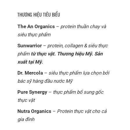
The An Là Nhà Phân Phối Chính Thức Của Country
Farms Từ Tháng 11/2021
THƯƠNG HIỆU TIÊU BIỂU
The An Organics
–
protein thuần chay và
siêu thực phẩm
Sunwarrior
–
protein, collagen & siêu thực
phẩm
từ thực vật. Thương hiệu Mỹ. Sản
xuất tại Mỹ.
Dr. Mercola
–
siêu thực phẩm lựa chọn bởi
bác sỹ hàng đầu nước Mỹ
Pure Synergy
–
thực phẩm bổ sung gốc
thực vật
Nutra Organics
–
Protein thực vật cho cả
gia đình