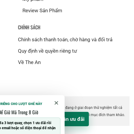
Review Sản Phẩm
CHÍNH SÁCH
Chính sách thanh toán, chờ hàng và đổi trả
Quy định về quyền riêng tư
Về The An
×
 RIÊNG CHO LƯỢT GHÉ NÀY
©2018 The An. Website hiện vẫn đang ở giai đoạn thử nghiệm tất cả
Để Giữ Mã Trong 8 Giờ
các tính năng. Thông tin trên website chỉ dùng với mục đích tham khảo.
Nhận ưu đãi
%
đa 3 lượt quay, chọn 1 ưu đãi rồi
 email hoặc số điện thoại để nhận