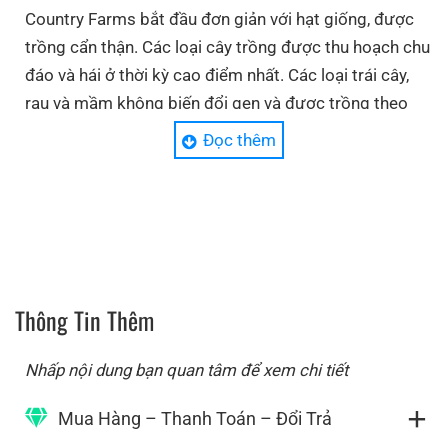
Country Farms bắt đầu đơn giản với hạt giống, được
trồng cẩn thận. Các loại cây trồng được thu hoạch chu
đáo và hái ở thời kỳ cao điểm nhất. Các loại trái cây,
rau và mầm không biến đổi gen và được trồng theo
phương pháp hữu cơ này được chế biến một cách
Đọc thêm
toàn vẹn để bảo vệ giá trị dinh dưỡng. Với sự kết hợp
của khoa học và tự nhiên, các hạt được phát triển
thành các chất bổ sung có lợi. Nghiên cứu cho thấy
rằng các chất dinh dưỡng từ thực phẩm toàn phần
thúc đẩy khả dụng sinh học tối ưu cho phép các
vitamin và khoáng chất thiết yếu hoạt động tốt hơn.
Thông Tin Thêm
Nhấp nội dung bạn quan tâm để xem chi tiết
Mua Hàng – Thanh Toán – Đổi Trả