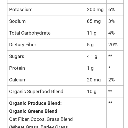
Potassium
200 mg
6%
Sodium
65 mg
3%
Total Carbohydrate
11 g
4%
Dietary Fiber
5 g
20%
Sugars
< 1 g
**
Protein
1 g
*
Calcium
20 mg
2%
Organic Superfood Blend
10 g
**
Organic Produce Blend:
**
Organic Greens Blend
Oat Fiber, Cocoa, Grass Blend
(Wheat Grass, Barley Grass,