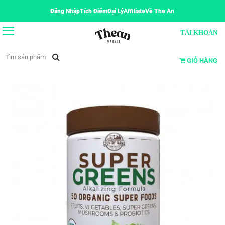
Đăng Nhập
Tích Điểm
Đại Lý
Affiliate
Về The An
TÀI KHOẢN
GIỎ HÀNG