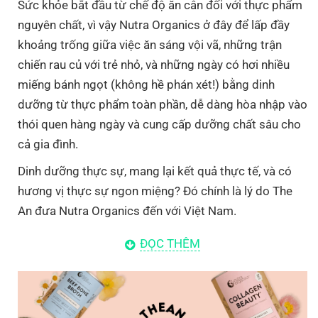
Sức khỏe bắt đầu từ chế độ ăn cân đối với thực phẩm
Histidine
0.8
nguyên chất, vì vậy Nutra Organics ở đây để lấp đầy
khoảng trống giữa việc ăn sáng vội vã, những trận
Tyrosine
0.7
chiến rau củ với trẻ nhỏ, và những ngày có hơi nhiều
Methionine
0.6
miếng bánh ngọt (không hề phán xét!) bằng dinh
dưỡng từ thực phẩm toàn phần, dễ dàng hòa nhập vào
thói quen hàng ngày và cung cấp dưỡng chất sâu cho
cả gia đình.
Dinh dưỡng thực sự, mang lại kết quả thực tế, và có
hương vị thực sự ngon miệng? Đó chính là lý do The
An đưa Nutra Organics đến với Việt Nam.
ĐỌC THÊM