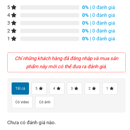
2,5 gam* VERISOL® hàng ngày và hiệu quả.
5
0%
| 0 đánh giá
4
0%
| 0 đánh giá
3
0%
| 0 đánh giá
2
0%
| 0 đánh giá
1
0%
| 0 đánh giá
Chỉ những khách hàng đã đăng nhập và mua sản
phẩm này mới có thể đưa ra đánh giá.
AMINO ACID PROFILE
GRAMS PER 100 G
Tất cả
5
4
3
2
1
Glycine
14.4
Proline
8.8
Có video
Có ảnh
Hydroxyproline
8.4
Chưa có đánh giá nào.
Glutamic Acid
7.1