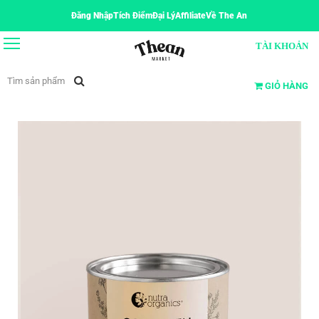
Đăng Nhập
Tích Điểm
Đại Lý
Affiliate
Về The An
TÀI KHOẢN
GIỎ HÀNG