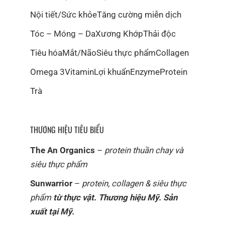
Nội tiết/Sức khỏe
Tăng cường miễn dịch
Tóc – Móng – Da
Xương Khớp
Thải độc
Tiêu hóa
Mắt/Não
Siêu thực phẩm
Collagen
Omega 3
Vitamin
Lợi khuẩn
Enzyme
Protein
Trà
THƯƠNG HIỆU TIÊU BIỂU
The An Organics
–
protein thuần chay và
siêu thực phẩm
Sunwarrior
–
protein, collagen & siêu thực
phẩm
từ thực vật. Thương hiệu Mỹ. Sản
xuất tại Mỹ.