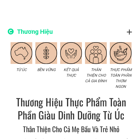
Alanine
6.1
Arginine
5.0
Thương Hiệu
Aspartic Acid
4.1
Lysine
2.4
Serine
2.1
TỪ ÚC
BỀN VỮNG
KẾT QUẢ
THÂN
THỰC PHẨM
Leucine*
1.9
THỰC
THIỆN CHO
TOÀN PHẦN
CẢ GIA ĐÌNH
THƠM
Valine*
1.6
NGON
Phenylalanine
1.4
Thương Hiệu Thực Phẩm Toàn
Threonine
1.3
Phần Giàu Dinh Dưỡng Từ Úc
Hydroxylysine
1.0
Thân Thiện Cho Cả Mẹ Bầu Và Trẻ Nhỏ
Isoleucine*
1.0