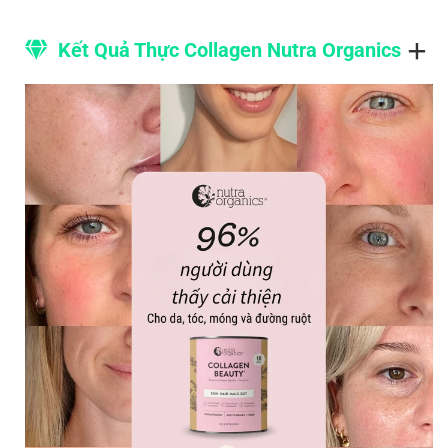
Natural Sweetener (Monk Fruit Extract), Pink
Himalayan Crystal Salt, Bamboo Stem Extract, Orgen-
Kết Quả Thực Collagen Nutra Organics
Zn® Guava*. *Certified Organic Ingredients
NUTRITION INFORMATION
SERVING SIZE: 12 G
SERVINGS PER
PACK: 18.5
AVG. QTY.
AVG. QTY.
PER SERVE
PER 100 G
ENERGY
173 kJ
1440 kJ
PROTEIN, TOTAL
8.3 g (17 %
69.1 g
- COLLAGEN
DI
~
)
68.5 g
PEPTIDES
8.2 g
25.0 g
- VERISOL
®
3.0 g
NOT DETECTED
PEPTIDES
NOT
0.1 g