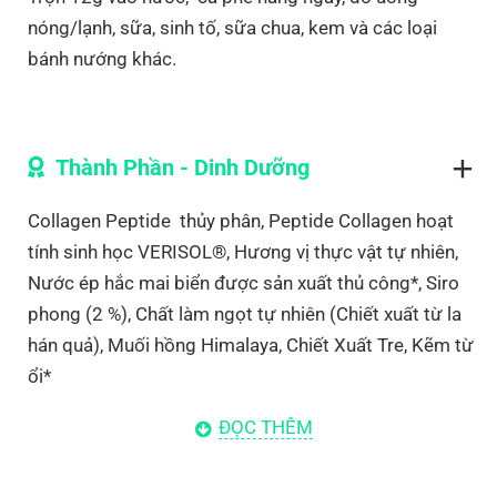
nóng/lạnh, sữa, sinh tố, sữa chua, kem và các loại
bánh nướng khác.
Thành Phần - Dinh Dưỡng
Collagen Peptide thủy phân, Peptide Collagen hoạt
tính sinh học VERISOL®, Hương vị thực vật tự nhiên,
Nước ép hắc mai biển được sản xuất thủ công*, Siro
phong (2 %), Chất làm ngọt tự nhiên (Chiết xuất từ ​​​​la
hán quả), Muối hồng Himalaya, Chiết Xuất Tre, Kẽm từ
ổi*
Hydrolysed Collagen Peptides, VERISOL® Bioactive
ĐỌC THÊM
Collagen Peptides, Natural Plant Based Flavours,
Wildcrafted Sea Buckthorn Juice*, Maple Syrup (2 %),