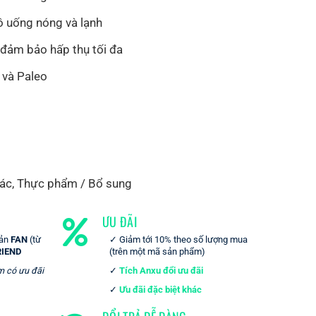
ồ uống nóng và lạnh
 đảm bảo hấp thụ tối đa
 và Paleo
ác
,
Thực phẩm / Bổ sung
ƯU ĐÃI
oản
FAN
(từ
Giảm tới 10% theo số lượng mua
RIEND
(trên một mã sản phẩm)
m có ưu đãi
Tích Anxu đổi ưu đãi
Ưu đãi đặc biệt khác