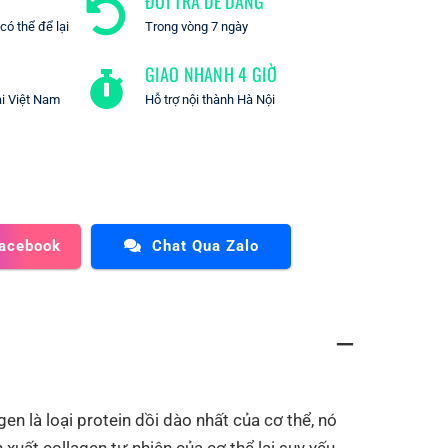
ĐỔI TRẢ DỄ DÀNG
ó thể để lại
Trong vòng 7 ngày
GIAO NHANH 4 GIỜ
ại Việt Nam
Hỗ trợ nội thành Hà Nội
Facebook
Chat Qua Zalo
 là loại protein dồi dào nhất của cơ thể, nó
xuất collagen tự nhiên của cơ thể lại suy yếu