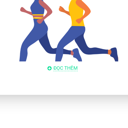
ĐỌC THÊM
Những Giá Trị Của Sproos
Có Mục Đích (Purposeful)
 chọn có chủ đích và với hàm lượng có ý nghĩa. Chúng tôi 