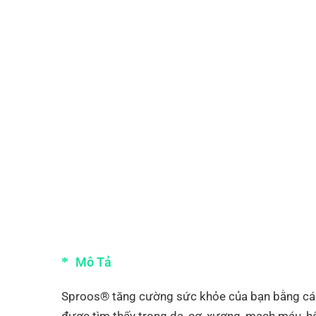
Mô Tả
Sproos® tăng cường sức khỏe của bạn bằng cách 
được tìm thấy trong da, cơ, xương, mạch máu, hệ