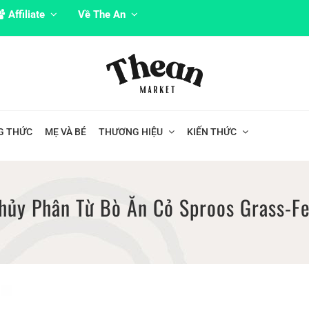
Affiliate
Về The An
G THỨC
MẸ VÀ BÉ
THƯƠNG HIỆU
KIẾN THỨC
hủy Phân Từ Bò Ăn Cỏ Sproos Grass-F