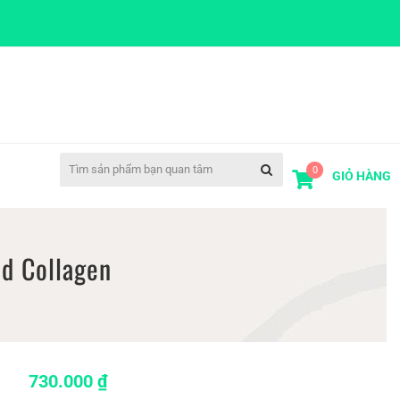
0
GIỎ HÀNG
ed Collagen
730.000
₫