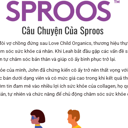
Câu Chuyện Của Sproos
 đôi vợ chồng đứng sau Love Child Organics, thương hiệu t
ăm sóc sức khỏe cá nhân. Khi Leah bắt đầu gặp các vấn đề s
n tự chăm sóc bản thân và giúp cô ấy bình phục trở lại.
ỏe của mình, John đã chứng kiến cô ấy trở nên thất vọng vớ
bán dưới dạng viên và có mức giá cao trong khi kết quả thu v
ềm tin đam mê vào nhiều lợi ích sức khỏe của collagen, họ qu
ản, tự nhiên và chức năng để chủ động chăm sóc sức khỏe 