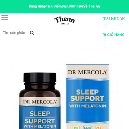
Đăng Nhập
Tích Điểm
Đại Lý
Affiliate
Về The An
TÀI KHOẢN
GIỎ HÀNG