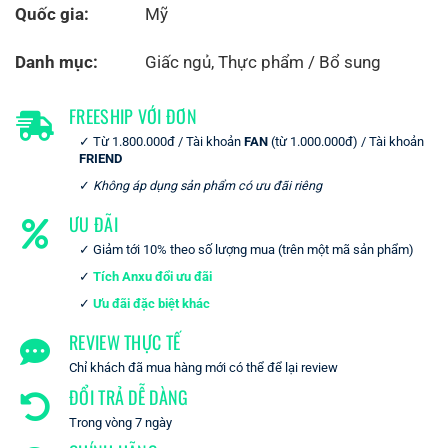
Quốc gia:
Mỹ
Danh mục:
Giấc ngủ
,
Thực phẩm / Bổ sung
FREESHIP VỚI ĐƠN
Từ 1.800.000đ / Tài khoản
FAN
(từ 1.000.000đ) / Tài khoản
FRIEND
Không áp dụng sản phẩm có ưu đãi riêng
ƯU ĐÃI
Giảm tới 10% theo số lượng mua (trên một mã sản phẩm)
Tích Anxu đổi ưu đãi
Ưu đãi đặc biệt khác
REVIEW THỰC TẾ
Chỉ khách đã mua hàng mới có thể để lại review
ĐỔI TRẢ DỄ DÀNG
Trong vòng 7 ngày