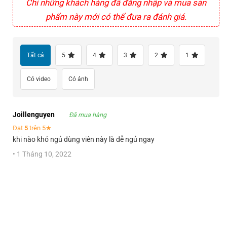
Chỉ những khách hàng đã đăng nhập và mua sản
phẩm này mới có thể đưa ra đánh giá.
Tất cả
5
4
3
2
1
Có video
Có ảnh
Joillenguyen
Đã mua hàng
Đạt
5
trên 5★
khi nào khó ngủ dùng viên này là dễ ngủ ngay
•
1 Tháng 10, 2022