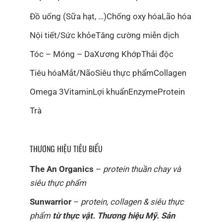
Đồ uống (Sữa hạt, …)
Chống oxy hóa
Lão hóa
Nội tiết/Sức khỏe
Tăng cường miễn dịch
Tóc – Móng – Da
Xương Khớp
Thải độc
Tiêu hóa
Mắt/Não
Siêu thực phẩm
Collagen
Omega 3
Vitamin
Lợi khuẩn
Enzyme
Protein
Trà
THƯƠNG HIỆU TIÊU BIỂU
The An Organics
–
protein thuần chay và
siêu thực phẩm
Sunwarrior
–
protein, collagen & siêu thực
phẩm
từ thực vật. Thương hiệu Mỹ. Sản