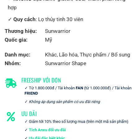
hợp
Quy cách
: Lọ thủy tinh 30 viên
Thương hiệu:
Sunwarrior
Quốc gia:
Mỹ
Danh mục:
Khác
,
Lão hóa
,
Thực phẩm / Bổ sung
Nhóm:
Sunwarrior Shape
FREESHIP VỚI ĐƠN
Từ 1.800.000đ / Tài khoản
FAN
(từ 1.000.000đ) / Tài khoản
FRIEND
Không áp dụng sản phẩm có ưu đãi riêng
ƯU ĐÃI
Giảm tới 10% theo số lượng mua (trên một mã sản phẩm)
Tích Anxu đổi ưu đãi
Ưu đãi đặc biệt khác