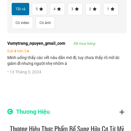
Tất cả
5
4
3
2
1
Có video
Có ảnh
Vumytrang_nguyen_gmail_com
Đã mua hàng
Đạt
4
trên 5★
Mình uống thấy các vết nâu dần mờ đi, tuy chưa thấy rõ mỡ dc
giảm đi nhưng người nhẹ nhõm á
•
13 Tháng 3, 2024
Thương Hiệu
Thương Hiệu Thực Phẩm Bổ Sung Hữu Cơ Từ Mỹ