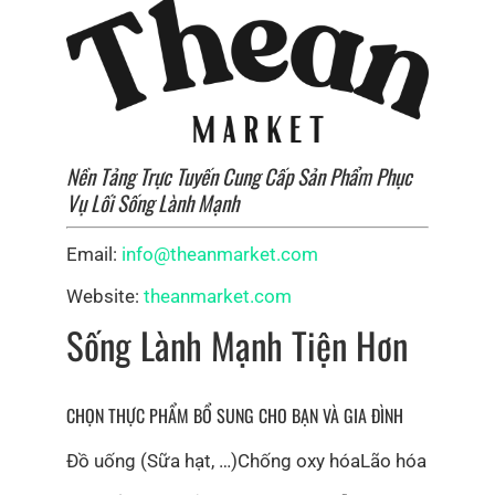
với môi trường mà Sunwarrior đã trở thành một
thương hiệu hàng đầu trong lĩnh vực dinh dưỡng và
chăm sóc sức khỏe tự nhiên đối với người tiêu dùng
trên toàn thế giới. Các sản phẩm của họ đã được phân
phối ở hơn 60 quốc gia khác nhau, bao gồm cả Việt
Nam.
Nền Tảng Trực Tuyến Cung Cấp Sản Phẩm Phục
Vụ Lối Sống Lành Mạnh
Email:
info@theanmarket.com
Website:
theanmarket.com
Sống Lành Mạnh Tiện Hơn
CHỌN THỰC PHẨM BỔ SUNG CHO BẠN VÀ GIA ĐÌNH
Đồ uống (Sữa hạt, …)
Chống oxy hóa
Lão hóa