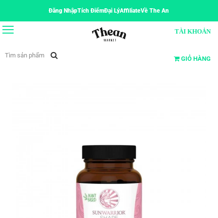
Đăng Nhập
Tích Điểm
Đại Lý
Affiliate
Về The An
TÀI KHOẢN
GIỎ HÀNG