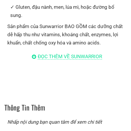
Gluten, đậu nành, men, lúa mì, hoặc đường bổ
sung.
Sản phẩm của Sunwarrior BAO GỒM các dưỡng chất
dễ hấp thu như vitamins, khoáng chất, enzymes, lợi
khuẩn, chất chống oxy hóa và amino acids.
Câu Chuyện Sức Khỏe Đầy Cảm Hứng Phía Sau
ĐỌC THÊM VỀ SUNWARRIOR
Hai Nhà Sáng Lập
Hành trình của Sunwarrior bắt đầu từ Denley Fowlke.
Ông bắt đầu quan tâm đến dinh dưỡng của mình khi
còn khá trẻ, khi ông khá ốm yếu do lối sống của mình.
Khi bác sĩ của Denley nói ông có thể chỉ còn sáu tháng
Thông Tin Thêm
để sống, Denley đã hoàn toàn thay đổi thói quen ăn
uống của mình. Nhiều năm sau đó, ông đã sử dụng
Nhấp nội dung bạn quan tâm để xem chi tiết
mọi thứ ông học được về dinh dưỡng và cùng vợ cứu