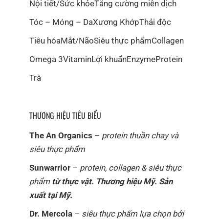
Nội tiết/Sức khỏe
Tăng cường miễn dịch
Tóc – Móng – Da
Xương Khớp
Thải độc
Tiêu hóa
Mắt/Não
Siêu thực phẩm
Collagen
Omega 3
Vitamin
Lợi khuẩn
Enzyme
Protein
Trà
THƯƠNG HIỆU TIÊU BIỂU
The An Organics
–
protein thuần chay và
siêu thực phẩm
Sunwarrior
–
protein, collagen & siêu thực
phẩm
từ thực vật. Thương hiệu Mỹ. Sản
xuất tại Mỹ.
Dr. Mercola
–
siêu thực phẩm lựa chọn bởi