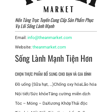
pháp canh tác bền vững. Cách tiếp cận này không chỉ
nuôi dưỡng sức khỏe của khách hàng mà còn củng cố
kết cấu kinh tế của nông thôn Việt Nam, tạo ra một sự
Nền Tảng Trực Tuyến Cung Cấp Sản Phẩm Phục
kết nối sâu sắc hơn giữa các sản phẩm của chúng tôi
Vụ Lối Sống Lành Mạnh
và các cộng đồng nơi chúng bắt nguồn.
Email:
info@theanmarket.com
Website:
theanmarket.com
Sống Lành Mạnh Tiện Hơn
CHỌN THỰC PHẨM BỔ SUNG CHO BẠN VÀ GIA ĐÌNH
Đồ uống (Sữa hạt, …)
Chống oxy hóa
Lão hóa
Nội tiết/Sức khỏe
Tăng cường miễn dịch
CHÚNG TÔI KHÔNG CHỈ QUAN TÂM ĐẾN LỢI
Tóc – Móng – Da
Xương Khớp
Thải độc
NHUẬN