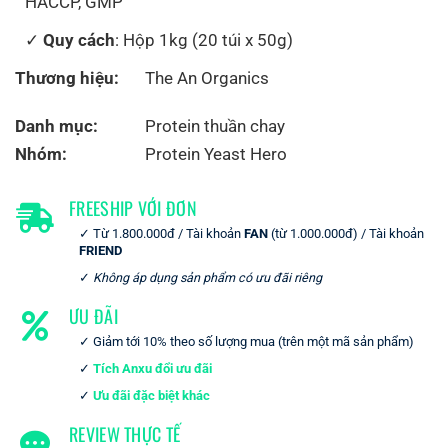
HACCP, GMP
Quy cách
: Hộp 1kg (20 túi x 50g)
Thương hiệu:
The An Organics
Danh mục:
Protein thuần chay
Nhóm:
Protein Yeast Hero
FREESHIP VỚI ĐƠN
Từ 1.800.000đ / Tài khoản
FAN
(từ 1.000.000đ) / Tài khoản
FRIEND
Không áp dụng sản phẩm có ưu đãi riêng
ƯU ĐÃI
Giảm tới 10% theo số lượng mua (trên một mã sản phẩm)
Tích Anxu đổi ưu đãi
Ưu đãi đặc biệt khác
REVIEW THỰC TẾ