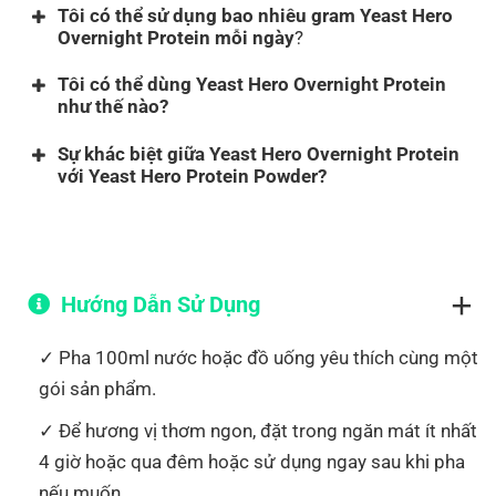
Tôi có thể sử dụng bao nhiêu gram Yeast Hero
Alanine
2755
Overnight Protein mỗi ngày
?
Arginine
3624
Tôi có thể dùng Yeast Hero Overnight Protein
như thế nào?
Aspartic Acid
4804
Sự khác biệt giữa Yeast Hero Overnight Protein
Cysteine
606
với Yeast Hero Protein Powder?
Glutamic Acid
6218
Glycine
2133
PROTEIN POWDER
OVERNIGHT PROTEIN
Histidine
*
1232
Hướng Dẫn Sử Dụng
Là dòng protein
pha
Là dòng protein phải
Isoleucine
*
2454
loãng với nước/đồ uống
pha đặc
ĐÚNG NHƯ
Pha 100ml nước hoặc đồ uống yêu thích cùng một
Leucine
*
4032
yêu thích
để uống.
HƯỚNG DẪN
, cần phải
gói sản phẩm.
đặc để ăn và nhai.
Cách dùng
tiện lợi
Lysine
*
3390
Để hương vị thơm ngon, đặt trong ngăn mát ít nhất
hơn
so với overnight
KHÔNG ĐƯỢC PHA
4 giờ hoặc qua đêm hoặc sử dụng ngay sau khi pha
Methionine
*
929
protein.
LOÃNG
như dòng protein
nếu muốn.