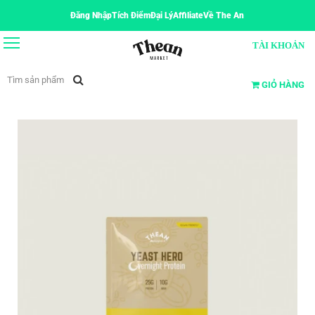
Đăng Nhập
Tích Điểm
Đại Lý
Affiliate
Về The An
TÀI KHOẢN
GIỎ HÀNG