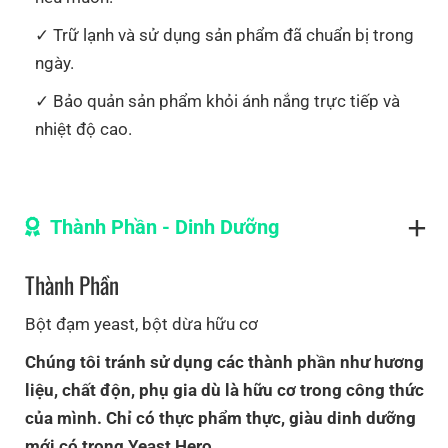
powder.
Phenylalanine
*
2358
Hiện mới có vị original,
Trữ lạnh và sử dụng sản phẩm đã chuẩn bị trong
và dự kiến ra mắt các vị
Nên ăn cùng topping
ngày.
Proline
1665
khác như bơ, matcha
như sữa chua, các loại
Bảo quản sản phẩm khỏi ánh nắng trực tiếp và
Serine
2554
nấm, cà phê, cacao,
trái cây để tăng hương vị.
nhiệt độ cao.
sport sắp tới.
Threonine
*
2439
Hiện mới có vị original.
Tryptophan
*
548
Thành Phần - Dinh Dưỡng
Tyrosine
1737
Valine
*
2811
Thành Phần
Chi
Bột đạm yeast, bột dừa hữu cơ
tiết dinh dưỡng xem tại link từng sản phẩm
Chúng tôi tránh sử dụng các thành phần như hương
liệu, chất độn, phụ gia dù là hữu cơ trong công thức
của mình. Chỉ có thực phẩm thực, giàu dinh dưỡng
mới có trong Yeast Hero.