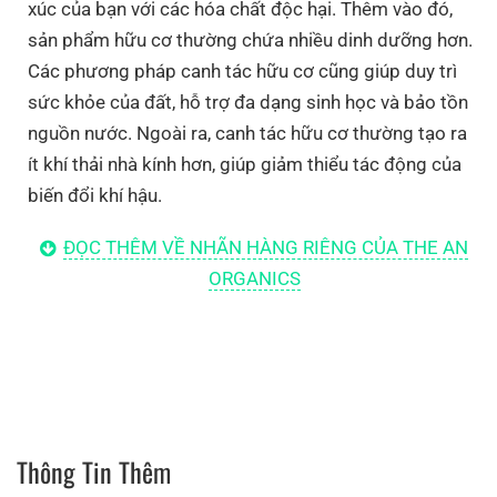
xúc của bạn với các hóa chất độc hại. Thêm vào đó,
sản phẩm hữu cơ thường chứa nhiều dinh dưỡng hơn.
Các phương pháp canh tác hữu cơ cũng giúp duy trì
sức khỏe của đất, hỗ trợ đa dạng sinh học và bảo tồn
nguồn nước. Ngoài ra, canh tác hữu cơ thường tạo ra
ít khí thải nhà kính hơn, giúp giảm thiểu tác động của
biến đổi khí hậu.
Tính Bền Vững
ĐỌC THÊM VỀ NHÃN HÀNG RIÊNG CỦA THE AN
Chúng tôi luôn ưu tiên lựa chọn các thành phần tự
ORGANICS
nhiên được trồng và sản xuất với tác động môi trường
tối thiểu. Cam kết này có nghĩa là chúng tôi ưu tiên vào
những thành phần mang tính bền vững với quá trình
nuôi trồng, sản xuất ít phát thải carbon, sử dụng ít
nước, ít đất. Bằng cách đưa ra những lựa chọn này,
chúng tôi không chỉ cung cấp các sản phẩm chất
Thông Tin Thêm
lượng cao mà còn bảo vệ hành tinh cho các thế hệ