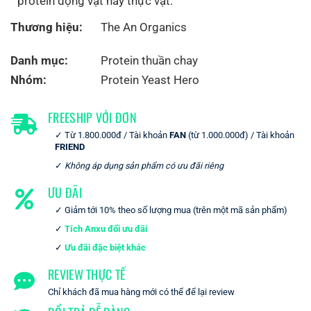
protein động vật hay thực vật.
Thương hiệu:
The An Organics
Danh mục:
Protein thuần chay
Nhóm:
Protein Yeast Hero
FREESHIP VỚI ĐƠN
Từ 1.800.000đ / Tài khoản
FAN
(từ 1.000.000đ) / Tài khoản
FRIEND
Không áp dụng sản phẩm có ưu đãi riêng
ƯU ĐÃI
Giảm tới 10% theo số lượng mua (trên một mã sản phẩm)
Tích Anxu đổi ưu đãi
Ưu đãi đặc biệt khác
REVIEW THỰC TẾ
Chỉ khách đã mua hàng mới có thể để lại review