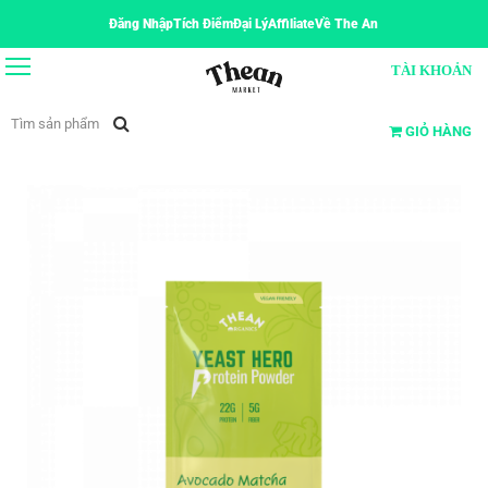
Đăng Nhập
Tích Điểm
Đại Lý
Affiliate
Về The An
TÀI KHOẢN
GIỎ HÀNG