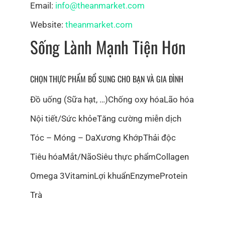
Email:
info@theanmarket.com
Website:
theanmarket.com
Sống Lành Mạnh Tiện Hơn
CHỌN THỰC PHẨM BỔ SUNG CHO BẠN VÀ GIA ĐÌNH
Đồ uống (Sữa hạt, …)
Chống oxy hóa
Lão hóa
Nội tiết/Sức khỏe
Tăng cường miễn dịch
CHÚNG TÔI KHÔNG CHỈ QUAN TÂM ĐẾN LỢI
Tóc – Móng – Da
Xương Khớp
Thải độc
NHUẬN
Tiêu hóa
Mắt/Não
Siêu thực phẩm
Collagen
IMPACT – 1% FOR THE PEOPLE & FOR THE PLANET
Omega 3
Vitamin
Lợi khuẩn
Enzyme
Protein
Chúng tôi dành 1% doanh thu từ các sản phẩm mang
Trà
thương hiệu của chúng tôi để đầu tư vào các dự án
cộng đồng, môi trường, và nâng cao đời sống nhân