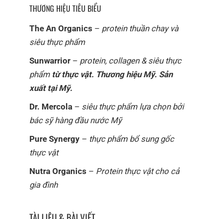
viên. Đây là cách chúng tôi góp phần xây dựng một xã
THƯƠNG HIỆU TIÊU BIỂU
hội công bằng, bền vững. Hãy theo dõi các dự án của
chúng tôi
tại đây
The An Organics
–
protein thuần chay và
siêu thực phẩm
KIỂM SOÁT QUÁ TRÌNH SẢN XUẤT
Sunwarrior
–
protein, collagen & siêu thực
Chúng tôi sở hữu hệ thống sản xuất đạt tiêu chuẩn ISO
phẩm
từ thực vật. Thương hiệu Mỹ. Sản
22000, HACCP, GMO tại Hà Nội, Việt Nam
xuất tại Mỹ.
Hầu hết các sản phẩm của chúng tôi được sản xuất
Dr. Mercola
–
siêu thực phẩm lựa chọn bởi
trong cơ sở mà chúng tôi kiểm soát.
bác sỹ hàng đầu nước Mỹ
Pure Synergy
–
thực phẩm bổ sung gốc
thực vật
Nutra Organics
–
Protein thực vật cho cả
gia đình
TÀI LIỆU & BÀI VIẾT