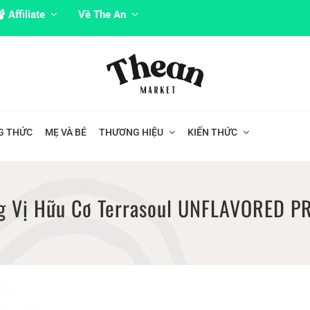
Affiliate
Về The An
G THỨC
MẸ VÀ BÉ
THƯƠNG HIỆU
KIẾN THỨC
ng Vị Hữu Cơ Terrasoul UNFLAVORED P