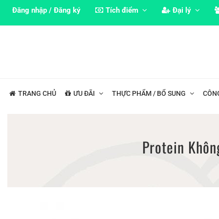
Đăng nhập / Đăng ký
Tích điểm
Đại lý
TRANG CHỦ
ƯU ĐÃI
THỰC PHẨM / BỔ SUNG
CÔN
Protein Khô