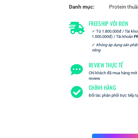
Danh mục:
Protein thuầ
FREESHIP VỚI ĐƠN
Từ 1.800.000đ / Tài kh
1.000.000đ) / Tài khoản
F
Không áp dụng sản phẩ
riêng
REVIEW THỰC TẾ
Chỉ khách đã mua hàng mới c
review
CHÍNH HÃNG
Đối tác phân phối trực tiếp t