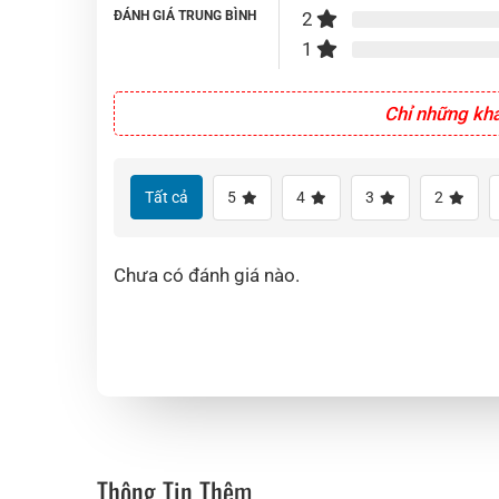
ĐÁNH GIÁ TRUNG BÌNH
2
1
Chỉ những kh
Tất cả
5
4
3
2
Chưa có đánh giá nào.
Thông Tin Thêm