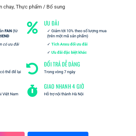
n chay
,
Thực phẩm / Bổ sung
ƯU ĐÃI
oản
FAN
(từ
Giảm tới 10% theo số lượng mua
RIEND
(trên một mã sản phẩm)
m có ưu đãi
Tích Anxu đổi ưu đãi
Ưu đãi đặc biệt khác
ĐỔI TRẢ DỄ DÀNG
ó thể để lại
Trong vòng 7 ngày
GIAO NHANH 4 GIỜ
ại Việt Nam
Hỗ trợ nội thành Hà Nội