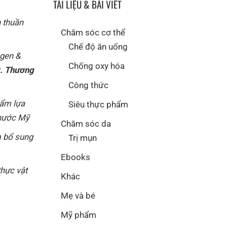
TÀI LIỆU & BÀI VIẾT
n thuần
Chăm sóc cơ thể
Chế độ ăn uống
agen &
Chống oxy hóa
t. Thương
Công thức
hẩm lựa
Siêu thực phẩm
 nước Mỹ
Chăm sóc da
 bổ sung
Trị mụn
Ebooks
thực vật
Khác
Mẹ và bé
Mỹ phẩm