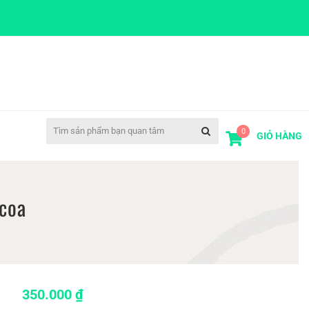
0
GIỎ HÀNG
coa
350.000
₫