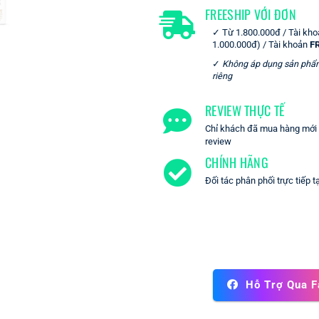
FREESHIP VỚI ĐƠN
Từ 1.800.000đ / Tài kh
1.000.000đ) / Tài khoản
F
Không áp dụng sản phẩ
riêng
REVIEW THỰC TẾ
Chỉ khách đã mua hàng mới c
review
CHÍNH HÃNG
Đối tác phân phối trực tiếp t
Hỗ Trợ Qua 