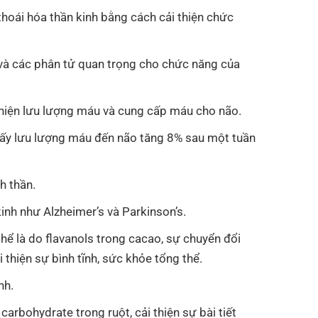
hoái hóa thần kinh bằng cách cải thiện chức
 và các phân tử quan trọng cho chức năng của
 thiện lưu lượng máu và cung cấp máu cho não.
hấy lưu lượng máu đến não tăng 8% sau một tuần
h thần.
inh như Alzheimer’s và Parkinson’s.
hể là do flavanols trong cacao, sự chuyển đổi
thiện sự bình tĩnh, sức khỏe tổng thể.
nh.
arbohydrate trong ruột, cải thiện sự bài tiết