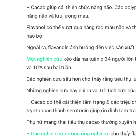
– Cacao giúp cải thiện chức năng não. Các poly
năng não và lưu lượng máu.
Flavanol có thể vượt qua hàng rào máu não và t
não bộ.
Ngoài ra, flavanols ảnh hưởng đến việc sản xuất
Một nghiên cứu
kéo dài hai tuần ở 34 người lớ
và 10% sau hai tuần.
Các nghiên cứu sâu hơn cho thấy rằng tiêu thụ lư
Những nghiên cứu này chỉ ra vai trò tích cực củ
– Cacao có thể cải thiện tâm trạng & các triệu 
tryptophan thành serotonin giúp ổn định tâm trạ
Phụ nữ mang thai tiêu thụ cacao thường xuyên hơ
–
Các nghiên cứu trong ống nghiệm
cho thấy fla