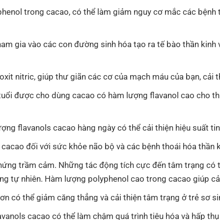
phenol trong cacao, có thể làm giảm nguy cơ mắc các bệnh t
ham gia vào các con đường sinh hóa tạo ra tế bào thần kinh
 oxit nitric, giúp thư giãn các cơ của mạch máu của bạn, cải
n tuổi được cho dùng cacao có hàm lượng flavanol cao cho t
ợng flavanols cacao hàng ngày có thể cải thiện hiệu suất tin
a cacao đối với sức khỏe não bộ và các bệnh thoái hóa thần k
chứng trầm cảm. Những tác động tích cực đến tâm trạng có t
ng tự nhiên. Hàm lượng polyphenol cao trong cacao giúp cải 
n có thể giảm căng thẳng và cải thiện tâm trạng ở trẻ sơ si
vanols cacao có thể làm chậm quá trình tiêu hóa và hấp thụ c