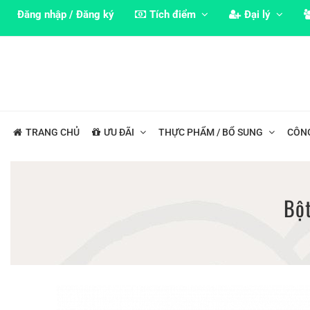
Đăng nhập / Đăng ký
Tích điểm
Đại lý
TRANG CHỦ
ƯU ĐÃI
THỰC PHẨM / BỔ SUNG
CÔN
Bộ