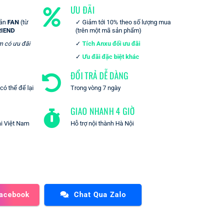
ƯU ĐÃI
oản
FAN
(từ
Giảm tới 10% theo số lượng mua
RIEND
(trên một mã sản phẩm)
m có ưu đãi
Tích Anxu đổi ưu đãi
Ưu đãi đặc biệt khác
ĐỔI TRẢ DỄ DÀNG
ó thể để lại
Trong vòng 7 ngày
GIAO NHANH 4 GIỜ
ại Việt Nam
Hỗ trợ nội thành Hà Nội
Facebook
Chat Qua Zalo