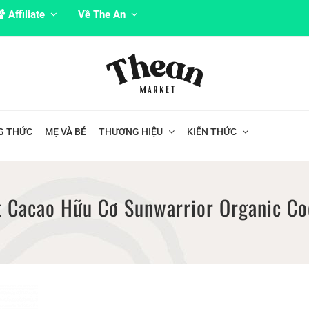
Affiliate
Về The An
G THỨC
MẸ VÀ BÉ
THƯƠNG HIỆU
KIẾN THỨC
t Cacao Hữu Cơ Sunwarrior Organic Co