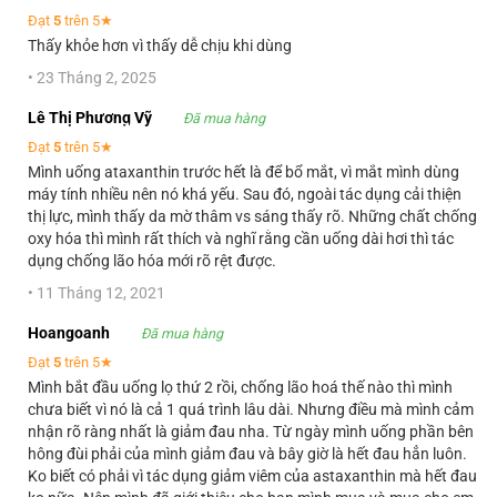
Đạt
5
trên 5★
Thấy khỏe hơn vì thấy dễ chịu khi dùng
•
23 Tháng 2, 2025
Lê Thị Phương Vỹ
Đã mua hàng
Đạt
5
trên 5★
Mình uống ataxanthin trước hết là để bổ mắt, vì mắt mình dùng
máy tính nhiều nên nó khá yếu. Sau đó, ngoài tác dụng cải thiện
thị lực, mình thấy da mờ thâm vs sáng thấy rõ. Những chất chống
oxy hóa thì mình rất thích và nghĩ rằng cần uống dài hơi thì tác
dụng chống lão hóa mới rõ rệt được.
•
11 Tháng 12, 2021
Hoangoanh
Đã mua hàng
Đạt
5
trên 5★
Mình bắt đầu uống lọ thứ 2 rồi, chống lão hoá thế nào thì mình
chưa biết vì nó là cả 1 quá trình lâu dài. Nhưng điều mà mình cảm
nhận rõ ràng nhất là giảm đau nha. Từ ngày mình uống phần bên
hông đùi phải của mình giảm đau và bây giờ là hết đau hẳn luôn.
Ko biết có phải vì tác dụng giảm viêm của astaxanthin mà hết đau