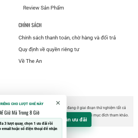
Review Sản Phẩm
CHÍNH SÁCH
Chính sách thanh toán, chờ hàng và đổi trả
Quy định về quyền riêng tư
Về The An
×
 RIÊNG CHO LƯỢT GHÉ NÀY
©2018 The An. Website hiện vẫn đang ở giai đoạn thử nghiệm tất cả
Để Giữ Mã Trong 8 Giờ
các tính năng. Thông tin trên website chỉ dùng với mục đích tham khảo.
Nhận ưu đãi
%
đa 3 lượt quay, chọn 1 ưu đãi rồi
 email hoặc số điện thoại để nhận