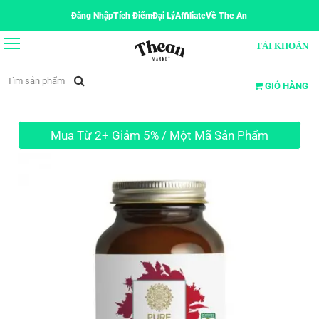
Đăng Nhập
Tích Điểm
Đại Lý
Affiliate
Về The An
TÀI KHOẢN
GIỎ HÀNG
Mua Từ 2+ Giảm 5% / Một Mã Sản Phẩm