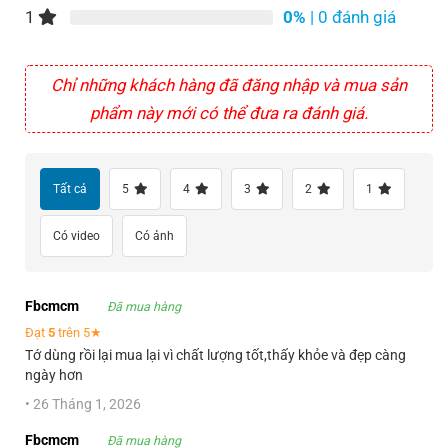
1
0%
| 0 đánh giá
Chỉ những khách hàng đã đăng nhập và mua sản
phẩm này mới có thể đưa ra đánh giá.
Tất cả
5
4
3
2
1
Có video
Có ảnh
Fbcmcm
Đã mua hàng
Đạt
5
trên 5★
Tớ dùng rồi lại mua lại vì chất lượng tốt,thấy khỏe và đẹp càng
ngày hơn
•
26 Tháng 1, 2026
Fbcmcm
Đã mua hàng