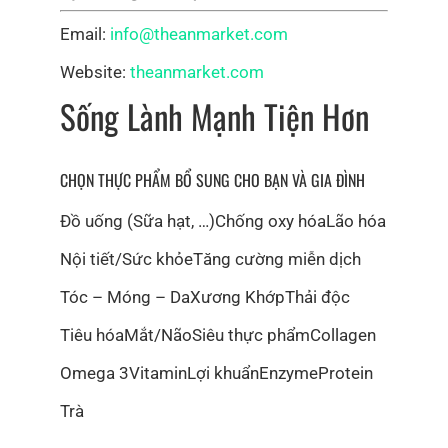
Email:
info@theanmarket.com
Website:
theanmarket.com
Sống Lành Mạnh Tiện Hơn
CHỌN THỰC PHẨM BỔ SUNG CHO BẠN VÀ GIA ĐÌNH
Đồ uống (Sữa hạt, …)
Chống oxy hóa
Lão hóa
Nội tiết/Sức khỏe
Tăng cường miễn dịch
Tóc – Móng – Da
Xương Khớp
Thải độc
Tiêu hóa
Mắt/Não
Siêu thực phẩm
Collagen
Omega 3
Vitamin
Lợi khuẩn
Enzyme
Protein
Trà