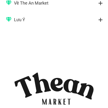
Về The An Market
Lưu Ý
Đảm Bảo Chất Lượng – Các Chất Bổ Sung Mạnh Mẽ, Tinh
Khiết Và Nhất Quán
Country Farms được sản xuất trong các cơ sở hiện đại
được chứng nhận Thực hành Sản xuất Tốt (cGMP) của
Hoa Kỳ. Các phòng thí nghiệm nghiên cứu, phát triển
và kiểm soát chất lượng tiên tiến này đảm bảo với
khách hàng đang mua các công thức an toàn, hiệu quả
và nhất quán. Các quy trình hoạt động tiêu chuẩn
nghiêm ngặt (SOP) được thực hiện và xem xét với các
đại diện của FDA. Các cơ sở được cấp phép hợp lệ và
thường xuyên được kiểm tra bởi FDA và các cơ quan
chính phủ và cơ quan độc lập khác. Các cơ sở cũng