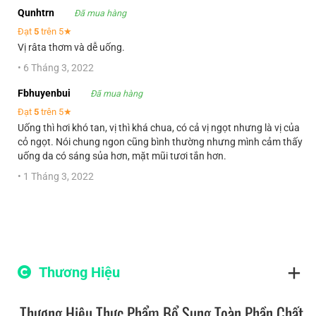
Qunhtrn
Đã mua hàng
Đạt
5
trên 5★
Vị râta thơm và dễ uống.
•
6 Tháng 3, 2022
Fbhuyenbui
Đã mua hàng
Đạt
5
trên 5★
Uống thì hơi khó tan, vị thì khá chua, có cả vị ngọt nhưng là vị của
cỏ ngọt. Nói chung ngon cũng bình thường nhưng mình cảm thấy
uống da có sáng sủa hơn, mặt mũi tươi tắn hơn.
•
1 Tháng 3, 2022
Thương Hiệu
Thương Hiệu Thực Phẩm Bổ Sung Toàn Phần Chất