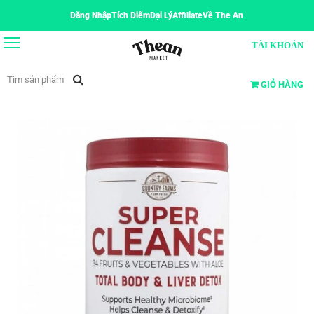
Đăng Nhập
Tích Điểm
Đại Lý
Affiliate
Về The An
TÀI KHOẢN
GIỎ HÀNG