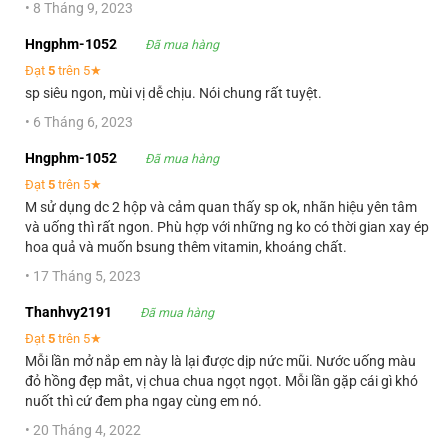
•
8 Tháng 9, 2023
Hngphm-1052
Đã mua hàng
Đạt
5
trên 5★
sp siêu ngon, mùi vị dễ chịu. Nói chung rất tuyệt.
•
6 Tháng 6, 2023
Hngphm-1052
Đã mua hàng
Đạt
5
trên 5★
M sử dụng dc 2 hộp và cảm quan thấy sp ok, nhãn hiệu yên tâm
và uống thì rất ngon. Phù hợp với những ng ko có thời gian xay ép
hoa quả và muốn bsung thêm vitamin, khoáng chất.
•
17 Tháng 5, 2023
Thanhvy2191
Đã mua hàng
Đạt
5
trên 5★
Mỗi lần mở nắp em này là lại được dịp nức mũi. Nước uống màu
đỏ hồng đẹp mắt, vị chua chua ngọt ngọt. Mỗi lần gặp cái gì khó
nuốt thì cứ đem pha ngay cùng em nó.
•
20 Tháng 4, 2022