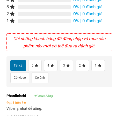
3
0%
| 0 đánh giá
2
0%
| 0 đánh giá
1
0%
| 0 đánh giá
Chỉ những khách hàng đã đăng nhập và mua sản
phẩm này mới có thể đưa ra đánh giá.
Tất cả
5
4
3
2
1
Có video
Có ảnh
Phanlinhchi
Đã mua hàng
Đạt
5
trên 5★
Vị berry, nhạt dễ uống.
•
25 Tháng 10, 2024