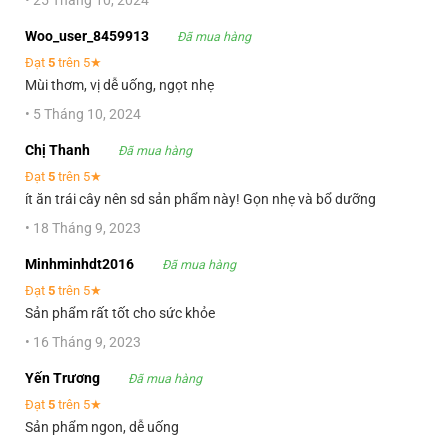
Woo_user_8459913
Đã mua hàng
Đạt
5
trên 5★
Mùi thơm, vị dễ uống, ngọt nhẹ
•
5 Tháng 10, 2024
Chị Thanh
Đã mua hàng
Đạt
5
trên 5★
ít ăn trái cây nên sd sản phẩm này! Gọn nhẹ và bổ dưỡng
•
18 Tháng 9, 2023
Minhminhdt2016
Đã mua hàng
Đạt
5
trên 5★
Sản phẩm rất tốt cho sức khỏe
•
16 Tháng 9, 2023
Yến Trương
Đã mua hàng
Đạt
5
trên 5★
Sản phẩm ngon, dễ uống