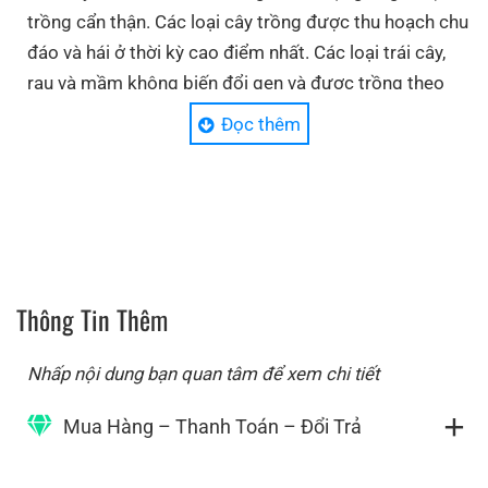
trồng cẩn thận. Các loại cây trồng được thu hoạch chu
đáo và hái ở thời kỳ cao điểm nhất. Các loại trái cây,
rau và mầm không biến đổi gen và được trồng theo
phương pháp hữu cơ này được chế biến một cách
Đọc thêm
toàn vẹn để bảo vệ giá trị dinh dưỡng. Với sự kết hợp
của khoa học và tự nhiên, các hạt được phát triển
thành các chất bổ sung có lợi. Nghiên cứu cho thấy
rằng các chất dinh dưỡng từ thực phẩm toàn phần
thúc đẩy khả dụng sinh học tối ưu cho phép các
vitamin và khoáng chất thiết yếu hoạt động tốt hơn.
Thông Tin Thêm
Nhấp nội dung bạn quan tâm để xem chi tiết
Mua Hàng – Thanh Toán – Đổi Trả