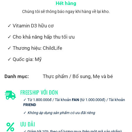
Hết hàng
Chúng tôi sẽ thông báo ngay khi hàng về lại kho.
Vitamin D3 hữu cơ
Cho khả năng hấp thu tối ưu
Thương hiệu: ChildLife
Quốc gia: Mỹ
Danh mục:
Thực phẩm / Bổ sung
,
Mẹ và bé
FREESHIP VỚI ĐƠN
Từ 1.800.000đ / Tài khoản
FAN
(từ 1.000.000đ) / Tài khoản
FRIEND
Không áp dụng sản phẩm có ưu đãi riêng
ƯU ĐÃI
Giảm tới 10% theo số lượng mua (trên một mã sản phẩm)