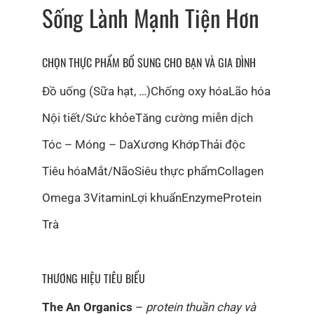
Sống Lành Mạnh Tiện Hơn
CHỌN THỰC PHẨM BỔ SUNG CHO BẠN VÀ GIA ĐÌNH
Đồ uống (Sữa hạt, …)
Chống oxy hóa
Lão hóa
Nội tiết/Sức khỏe
Tăng cường miễn dịch
Tóc – Móng – Da
Xương Khớp
Thải độc
Tiêu hóa
Mắt/Não
Siêu thực phẩm
Collagen
Omega 3
Vitamin
Lợi khuẩn
Enzyme
Protein
Trà
THƯƠNG HIỆU TIÊU BIỂU
The An Organics
–
protein thuần chay và