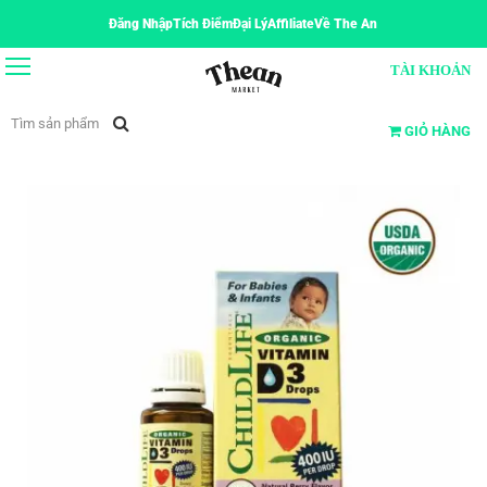
Đăng Nhập
Tích Điểm
Đại Lý
Affiliate
Về The An
TÀI KHOẢN
GIỎ HÀNG