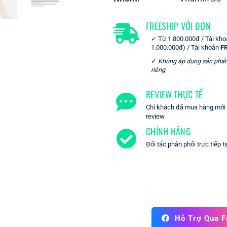
FREESHIP VỚI ĐƠN
Từ 1.800.000đ / Tài kh
1.000.000đ) / Tài khoản
F
Không áp dụng sản phẩ
riêng
REVIEW THỰC TẾ
Chỉ khách đã mua hàng mới c
review
CHÍNH HÃNG
Đối tác phân phối trực tiếp t
Hỗ Trợ Qua 