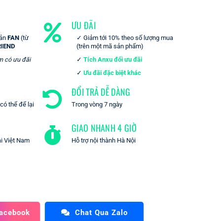
ƯU ĐÃI
oản
FAN
(từ
Giảm tới 10% theo số lượng mua
RIEND
(trên một mã sản phẩm)
m có ưu đãi
Tích Anxu đổi ưu đãi
Ưu đãi đặc biệt khác
ĐỔI TRẢ DỄ DÀNG
ó thể để lại
Trong vòng 7 ngày
GIAO NHANH 4 GIỜ
ại Việt Nam
Hỗ trợ nội thành Hà Nội
Facebook
Chat Qua Zalo