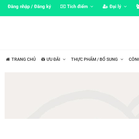
Đăng nhập / Đăng ký
Tích điểm
Đại lý
TRANG CHỦ
ƯU ĐÃI
THỰC PHẨM / BỔ SUNG
CÔN