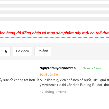
ách hàng đã đăng nhập và mua sản phẩm này mới có thể đưa 
1
Có video
Có ảnh
Nguyenthuyquynh221b
Đã mua hàng
Đạt
5
trên 5★
y sức đề kháng tốt hơn. Ít
Mua liền 2 lọ, viên nhỏ nên dễ nuốt. Hiệu quả 
ý vì vitamin D3 thì xác định là dùng lâu dài, k
•
7 Tháng 3, 2023