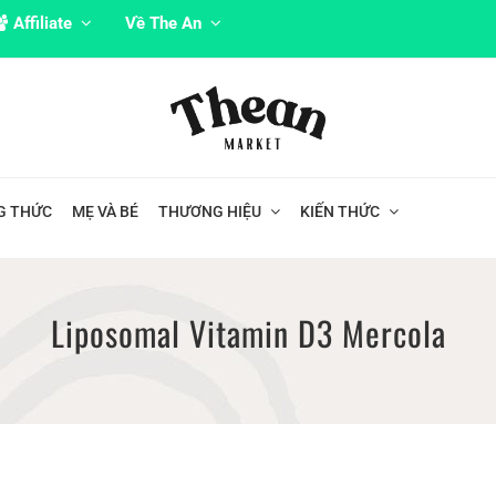
Affiliate
Về The An
G THỨC
MẸ VÀ BÉ
THƯƠNG HIỆU
KIẾN THỨC
Liposomal Vitamin D3 Mercola