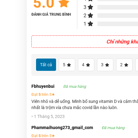
5.0
3
ĐÁNH GIÁ TRUNG BÌNH
2
1
Chỉ những kh
Tất cả
5
4
3
2
Fbhuyenbui
Đã mua hàng
Đạt
5
trên 5★
Viên nhỏ và dễ uống. Mình bổ sung vitamin D và cảm thấ
nhất là trộm vía chưa mắc covid lần nào luôn.
•
1 Tháng 5, 2023
Phammaihuong273_gmail_com
Đã mua hàng
Đạt
5
trên 5★