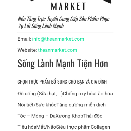
Sự cam kết về chất lượng và phát triển bền vững, cùng
với vai trò tiên phong trong ngành chăm sóc da và cơ
Nền Tảng Trực Tuyến Cung Cấp Sản Phẩm Phục
thể hữu cơ, đã giúp chúng tôi tạo dựng niềm tin với
Vụ Lối Sống Lành Mạnh
các nhà bán lẻ, nhà phân phối và khách hàng trên toàn
thế giới.
Email:
info@theanmarket.com
Website:
theanmarket.com
Sống Lành Mạnh Tiện Hơn
CHỌN THỰC PHẨM BỔ SUNG CHO BẠN VÀ GIA ĐÌNH
Đồ uống (Sữa hạt, …)
Chống oxy hóa
Lão hóa
Nội tiết/Sức khỏe
Tăng cường miễn dịch
Tóc – Móng – Da
Xương Khớp
Thải độc
Tiêu hóa
Mắt/Não
Siêu thực phẩm
Collagen