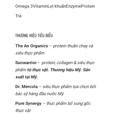
Omega 3
Vitamin
Lợi khuẩn
Enzyme
Protein
Trà
THƯƠNG HIỆU TIÊU BIỂU
The An Organics
–
protein thuần chay và
siêu thực phẩm
Sunwarrior
–
protein, collagen & siêu thực
phẩm
từ thực vật. Thương hiệu Mỹ. Sản
xuất tại Mỹ.
Dr. Mercola
–
siêu thực phẩm lựa chọn bởi
bác sỹ hàng đầu nước Mỹ
Pure Synergy
–
thực phẩm bổ sung gốc
thực vật