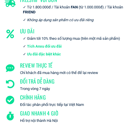
Từ 1.800.000đ / Tài khoản
FAN
(từ 1.000.000đ) / Tài khoản
FRIEND
Không áp dụng sản phẩm có ưu đãi riêng
ƯU ĐÃI
Giảm tới 10% theo số lượng mua (trên một mã sản phẩm)
Tích Anxu đổi ưu đãi
Ưu đãi đặc biệt khác
REVIEW THỰC TẾ
Chỉ khách đã mua hàng mới có thể để lại review
ĐỔI TRẢ DỄ DÀNG
Trong vòng 7 ngày
CHÍNH HÃNG
Đối tác phân phối trực tiếp tại Việt Nam
GIAO NHANH 4 GIỜ
Hỗ trợ nội thành Hà Nội