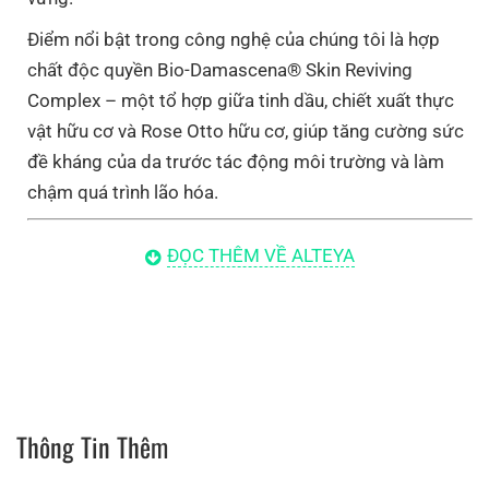
Điểm nổi bật trong công nghệ của chúng tôi là hợp
chất độc quyền Bio-Damascena® Skin Reviving
Complex – một tổ hợp giữa tinh dầu, chiết xuất thực
vật hữu cơ và Rose Otto hữu cơ, giúp tăng cường sức
đề kháng của da trước tác động môi trường và làm
chậm quá trình lão hóa.
Chúng Tôi Làm Gì?
ĐỌC THÊM VỀ ALTEYA
Chúng tôi trồng và thu hoạch hoa hồng cùng hoa oải
hương, sau đó chưng cất thủ công tinh dầu và nước
hoa hữu cơ theo công thức truyền đời đã có hàng
trăm năm tuổi.
Bên cạnh đó, Alteya còn cung cấp nhiều loại chiết xuất
Thông Tin Thêm
thực vật hữu cơ, tinh dầu và thảo mộc thu hoạch từ
các khu vực sinh thái sạch thuộc dãy núi Balkan.