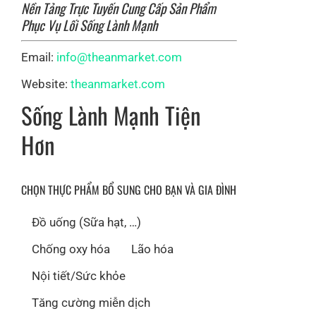
Nền Tảng Trực Tuyến Cung Cấp Sản Phẩm
Phục Vụ Lối Sống Lành Mạnh
Email:
info@theanmarket.com
Website:
theanmarket.com
Sống Lành Mạnh Tiện
Hơn
CHỌN THỰC PHẨM BỔ SUNG CHO BẠN VÀ GIA ĐÌNH
Đồ uống (Sữa hạt, …)
Chống oxy hóa
Lão hóa
Nội tiết/Sức khỏe
Tăng cường miễn dịch