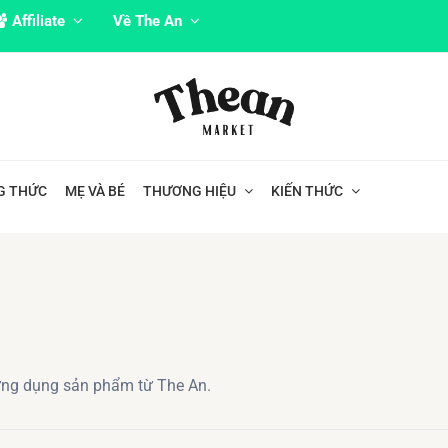
Affiliate
Về The An
G THỨC
MẸ VÀ BÉ
THƯƠNG HIỆU
KIẾN THỨC
ứng dụng sản phẩm từ The An.