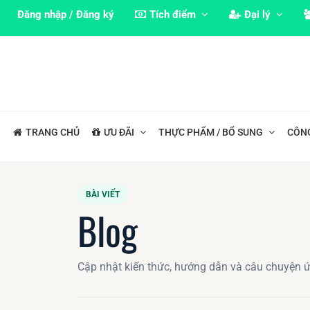
Đăng nhập / Đăng ký
Tích điểm
Đại lý
TRANG CHỦ
ƯU ĐÃI
THỰC PHẨM / BỔ SUNG
CÔN
BÀI VIẾT
Blog
Cập nhật kiến thức, hướng dẫn và câu chuyện 