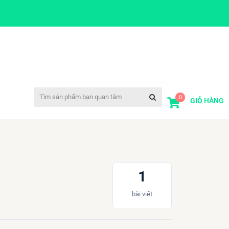
0
GIỎ HÀNG
1
bài viết