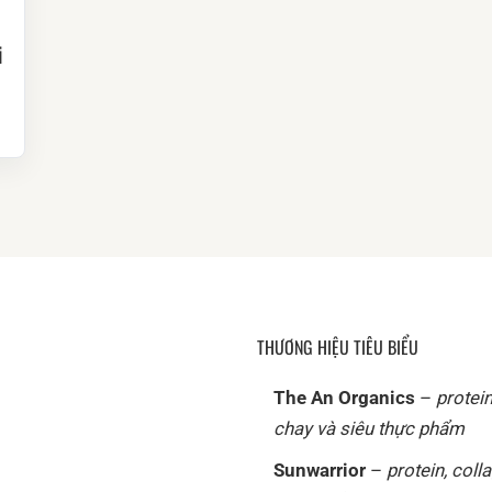
i
THƯƠNG HIỆU TIÊU BIỂU
The An Organics
–
protei
chay và siêu thực phẩm
Sunwarrior
–
protein, coll