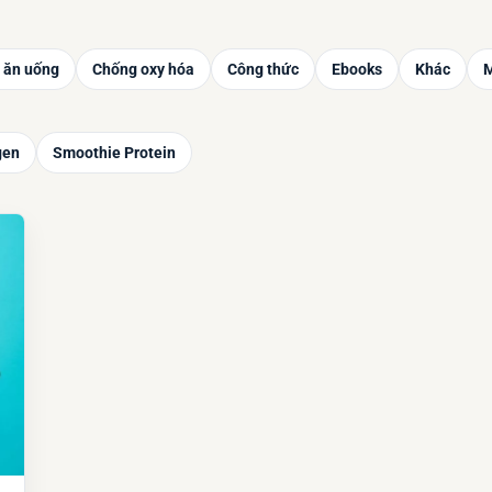
 ăn uống
Chống oxy hóa
Công thức
Ebooks
Khác
M
gen
Smoothie Protein