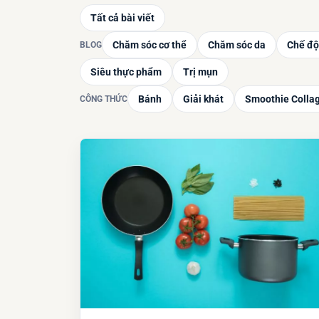
Tất cả bài viết
Chăm sóc cơ thể
Chăm sóc da
Chế độ
BLOG
Siêu thực phẩm
Trị mụn
Bánh
Giải khát
Smoothie Colla
CÔNG THỨC