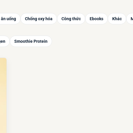
 ăn uống
Chống oxy hóa
Công thức
Ebooks
Khác
M
gen
Smoothie Protein