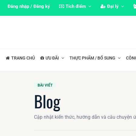
Đăng nhập / Đăng ký
Tích điểm
Đại lý
TRANG CHỦ
ƯU ĐÃI
THỰC PHẨM / BỔ SUNG
CÔN
BÀI VIẾT
Blog
Cập nhật kiến thức, hướng dẫn và câu chuyện 