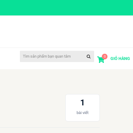
0
GIỎ HÀNG
1
bài viết