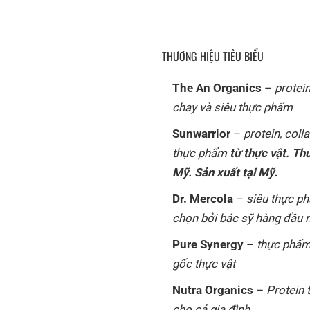
THƯƠNG HIỆU TIÊU BIỂU
The An Organics
–
protei
chay và siêu thực phẩm
Sunwarrior
–
protein, coll
thực phẩm
từ thực vật. Th
Mỹ. Sản xuất tại Mỹ.
Dr. Mercola
–
siêu thực p
chọn bởi bác sỹ hàng đầu
Pure Synergy
–
thực phẩm
gốc thực vật
Nutra Organics
–
Protein 
cho cả gia đình