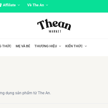
Affiliate
Về The An
G THỨC
MẸ VÀ BÉ
THƯƠNG HIỆU
KIẾN THỨC
ứng dụng sản phẩm từ The An.