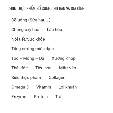
CHỌN THỰC PHẨM BỔ SUNG CHO BẠN VÀ GIA ĐÌNH
Đồ uống (Sữa hạt, …)
Chống oxy hóa
Lão hóa
Nội tiết/Sức khỏe
Tăng cường miễn dịch
Tóc – Móng – Da
Xương Khớp
Thải độc
Tiêu hóa
Mắt/Não
Siêu thực phẩm
Collagen
Omega 3
Vitamin
Lợi khuẩn
Enzyme
Protein
Trà