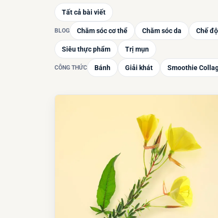
Tất cả bài viết
Chăm sóc cơ thể
Chăm sóc da
Chế độ
BLOG
Siêu thực phẩm
Trị mụn
Bánh
Giải khát
Smoothie Colla
CÔNG THỨC