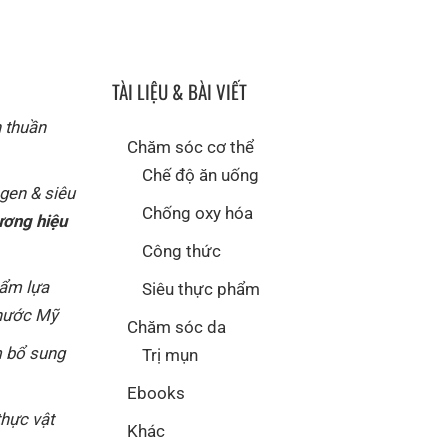
TÀI LIỆU & BÀI VIẾT
n thuần
Chăm sóc cơ thể
Chế độ ăn uống
agen & siêu
Chống oxy hóa
ương hiệu
Công thức
hẩm lựa
Siêu thực phẩm
 nước Mỹ
Chăm sóc da
 bổ sung
Trị mụn
Ebooks
thực vật
Khác