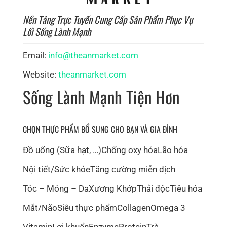
Nền Tảng Trực Tuyến Cung Cấp Sản Phẩm Phục Vụ
Lối Sống Lành Mạnh
Email:
info@theanmarket.com
Website:
theanmarket.com
Sống Lành Mạnh Tiện Hơn
CHỌN THỰC PHẨM BỔ SUNG CHO BẠN VÀ GIA ĐÌNH
Đồ uống (Sữa hạt, …)
Chống oxy hóa
Lão hóa
Nội tiết/Sức khỏe
Tăng cường miễn dịch
Tóc – Móng – Da
Xương Khớp
Thải độc
Tiêu hóa
Mắt/Não
Siêu thực phẩm
Collagen
Omega 3
Vitamin
Lợi khuẩn
Enzyme
Protein
Trà