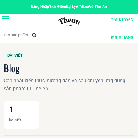
Đăng Nhập
Tích Điểm
Đại Lý
Affiliate
Về The An
TÀI KHOẢN
GIỎ HÀNG
BÀI VIẾT
Blog
Cập nhật kiến thức, hướng dẫn và câu chuyện ứng dụng
sản phẩm từ The An.
1
bài viết