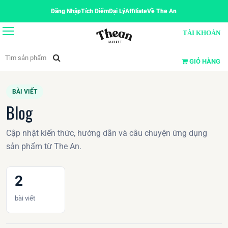
Đăng Nhập
Tích Điểm
Đại Lý
Affiliate
Về The An
TÀI KHOẢN
GIỎ HÀNG
BÀI VIẾT
Blog
Cập nhật kiến thức, hướng dẫn và câu chuyện ứng dụng
sản phẩm từ The An.
2
bài viết