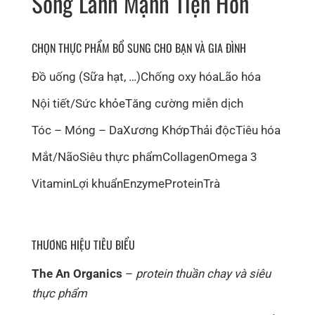
Sống Lành Mạnh Tiện Hơn
CHỌN THỰC PHẨM BỔ SUNG CHO BẠN VÀ GIA ĐÌNH
Đồ uống (Sữa hạt, …)
Chống oxy hóa
Lão hóa
Nội tiết/Sức khỏe
Tăng cường miễn dịch
Tóc – Móng – Da
Xương Khớp
Thải độc
Tiêu hóa
Mắt/Não
Siêu thực phẩm
Collagen
Omega 3
Vitamin
Lợi khuẩn
Enzyme
Protein
Trà
THƯƠNG HIỆU TIÊU BIỂU
The An Organics
–
protein thuần chay và siêu
thực phẩm