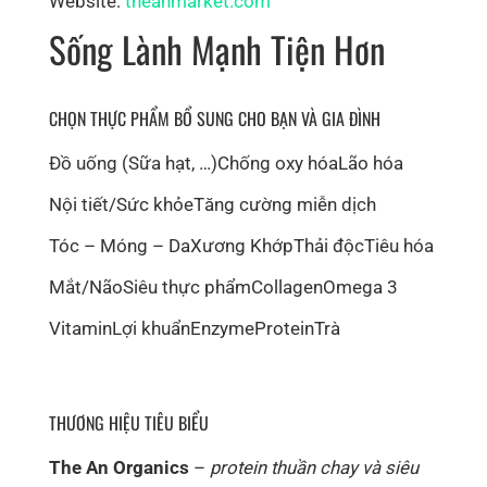
Website:
theanmarket.com
Sống Lành Mạnh Tiện Hơn
CHỌN THỰC PHẨM BỔ SUNG CHO BẠN VÀ GIA ĐÌNH
Đồ uống (Sữa hạt, …)
Chống oxy hóa
Lão hóa
Nội tiết/Sức khỏe
Tăng cường miễn dịch
Tóc – Móng – Da
Xương Khớp
Thải độc
Tiêu hóa
Mắt/Não
Siêu thực phẩm
Collagen
Omega 3
Vitamin
Lợi khuẩn
Enzyme
Protein
Trà
THƯƠNG HIỆU TIÊU BIỂU
The An Organics
–
protein thuần chay và siêu