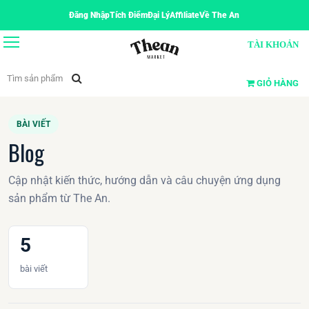
Đăng Nhập
Tích Điểm
Đại Lý
Affiliate
Về The An
TÀI KHOẢN
GIỎ HÀNG
BÀI VIẾT
Blog
Cập nhật kiến thức, hướng dẫn và câu chuyện ứng dụng
sản phẩm từ The An.
5
bài viết