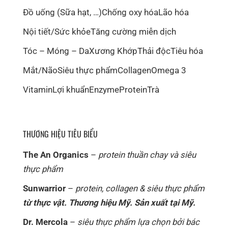
Đồ uống (Sữa hạt, …)
Chống oxy hóa
Lão hóa
Nội tiết/Sức khỏe
Tăng cường miễn dịch
Tóc – Móng – Da
Xương Khớp
Thải độc
Tiêu hóa
Mắt/Não
Siêu thực phẩm
Collagen
Omega 3
Vitamin
Lợi khuẩn
Enzyme
Protein
Trà
THƯƠNG HIỆU TIÊU BIỂU
The An Organics
–
protein thuần chay và siêu
thực phẩm
Sunwarrior
–
protein, collagen & siêu thực phẩm
từ thực vật. Thương hiệu Mỹ. Sản xuất tại Mỹ.
Dr. Mercola
–
siêu thực phẩm lựa chọn bởi bác