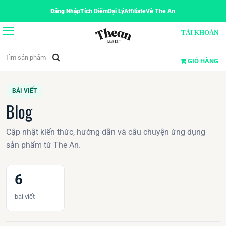
Đăng Nhập
Tích Điểm
Đại Lý
Affiliate
Về The An
TÀI KHOẢN
GIỎ HÀNG
BÀI VIẾT
Blog
Cập nhật kiến thức, hướng dẫn và câu chuyện ứng dụng
sản phẩm từ The An.
6
bài viết