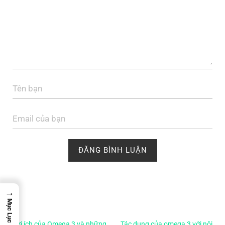
→
Mục Lục
Lợi ích của Omega 3 và những
Tác dụng của omega 3 với nội