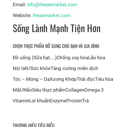
Email:
info@theanmarket.com
Website:
theanmarket.com
Sống Lành Mạnh Tiện Hơn
CHỌN THỰC PHẨM BỔ SUNG CHO BẠN VÀ GIA ĐÌNH
Đồ uống (Sữa hạt, …)
Chống oxy hóa
Lão hóa
Nội tiết/Sức khỏe
Tăng cường miễn dịch
Tóc – Móng – Da
Xương Khớp
Thải độc
Tiêu hóa
Mắt/Não
Siêu thực phẩm
Collagen
Omega 3
Vitamin
Lợi khuẩn
Enzyme
Protein
Trà
THƯƠNG HIỆU TIÊU BIỂU