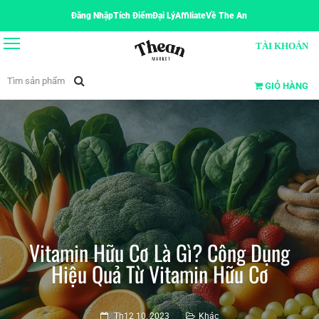
Đăng Nhập
Tích Điểm
Đại Lý
Affiliate
Về The An
TÀI KHOẢN
GIỎ HÀNG
Vitamin Hữu Cơ Là Gì? Công Dụng
Hiệu Quả Từ Vitamin Hữu Cơ
Th12 10, 2023
Khác